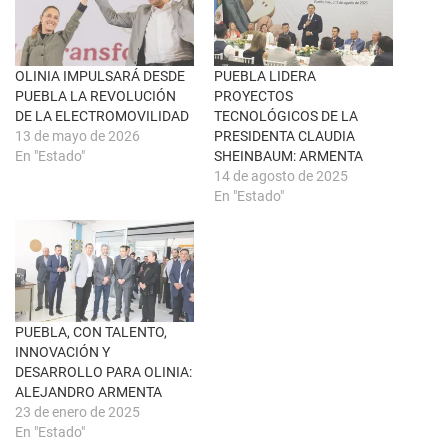
u
c
n
e
a
b
v
o
e
o
n
k
OLINIA IMPULSARÁ DESDE
PUEBLA LIDERA
t
(
PUEBLA LA REVOLUCIÓN
PROYECTOS
a
S
n
e
DE LA ELECTROMOVILIDAD
TECNOLÓGICOS DE LA
a
a
13 de mayo de 2026
PRESIDENTA CLAUDIA
n
b
u
r
En "Estado"
SHEINBAUM: ARMENTA
e
e
14 de agosto de 2025
v
e
a
n
En "Estado"
)
u
n
a
v
e
n
t
a
n
a
PUEBLA, CON TALENTO,
n
u
INNOVACIÓN Y
e
DESARROLLO PARA OLINIA:
v
a
ALEJANDRO ARMENTA
)
23 de enero de 2025
En "Estado"