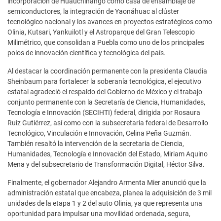
incorporación de Huauchinango como casa de ensamblaje de
semiconductores, la integración de Yaonáhuac al clúster
tecnológico nacional y los avances en proyectos estratégicos como
Olinia, Kutsari, Yankuilotl y el Astroparque del Gran Telescopio
Milimétrico, que consolidan a Puebla como uno de los principales
polos de innovación científica y tecnológica del país.
Al destacar la coordinación permanente con la presidenta Claudia
Sheinbaum para fortalecer la soberanía tecnológica, el ejecutivo
estatal agradeció el respaldo del Gobierno de México y el trabajo
conjunto permanente con la Secretaría de Ciencia, Humanidades,
Tecnología e Innovación (SECIHTI) federal, dirigida por Rosaura
Ruiz Gutiérrez, así como con la subsecretaria federal de Desarrollo
Tecnológico, Vinculación e Innovación, Celina Peña Guzmán.
También resaltó la intervención de la secretaria de Ciencia,
Humanidades, Tecnología e Innovación del Estado, Miriam Aquino
Mena y del subsecretario de Transformación Digital, Héctor Silva.
Finalmente, el gobernador Alejandro Armenta Mier anunció que la
administración estatal que encabeza, planea la adquisición de 3 mil
unidades de la etapa 1 y 2 del auto Olinia, ya que representa una
oportunidad para impulsar una movilidad ordenada, segura,