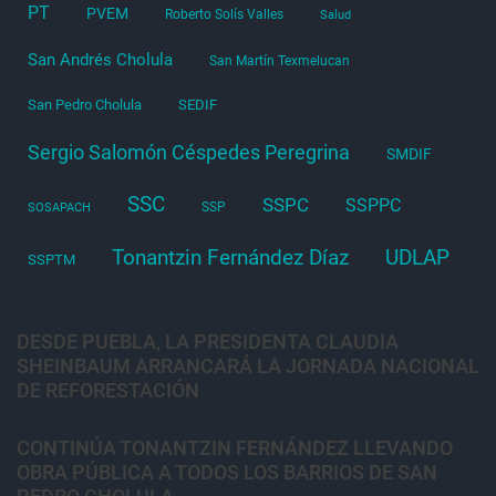
PT
PVEM
Roberto Solís Valles
Salud
San Andrés Cholula
San Martín Texmelucan
San Pedro Cholula
SEDIF
Sergio Salomón Céspedes Peregrina
SMDIF
SSC
SSPC
SSPPC
SSP
SOSAPACH
Tonantzin Fernández Díaz
UDLAP
SSPTM
DESDE PUEBLA, LA PRESIDENTA CLAUDIA
SHEINBAUM ARRANCARÁ LA JORNADA NACIONAL
DE REFORESTACIÓN
CONTINÚA TONANTZIN FERNÁNDEZ LLEVANDO
OBRA PÚBLICA A TODOS LOS BARRIOS DE SAN