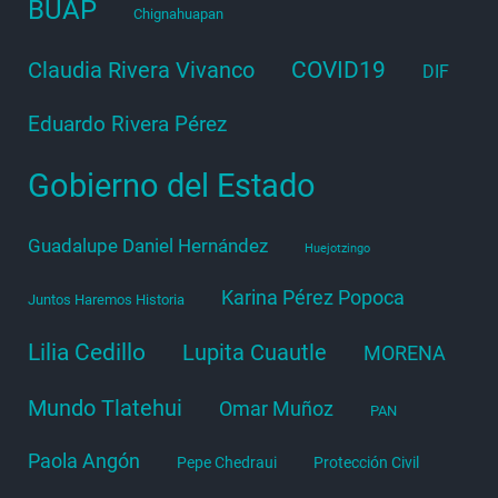
BUAP
Chignahuapan
COVID19
Claudia Rivera Vivanco
DIF
Eduardo Rivera Pérez
Gobierno del Estado
Guadalupe Daniel Hernández
Huejotzingo
Karina Pérez Popoca
Juntos Haremos Historia
Lilia Cedillo
Lupita Cuautle
MORENA
Mundo Tlatehui
Omar Muñoz
PAN
Paola Angón
Pepe Chedraui
Protección Civil