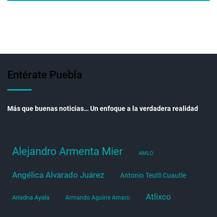
Entérate Puebla
Más que buenas noticias… Un enfoque a la verdadera realidad
Alejandro Armenta Mier
AMLO
Angélica Alvarado Juárez
Antonio Teutli Cuautle
Atlixco
Ariadna Ayala
Armando Aguirre Amaro