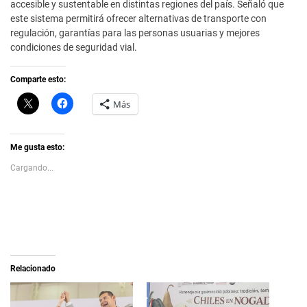
accesible y sustentable en distintas regiones del país. Señaló que
este sistema permitirá ofrecer alternativas de transporte con
regulación, garantías para las personas usuarias y mejores
condiciones de seguridad vial.
Comparte esto:
C
H
Más
l
a
i
z
c
c
k
l
t
i
Me gusta esto:
o
c
s
p
Cargando...
h
a
a
r
r
a
e
c
o
o
n
m
X
p
(
a
S
r
e
t
a
i
Relacionado
b
r
r
e
e
n
e
F
n
a