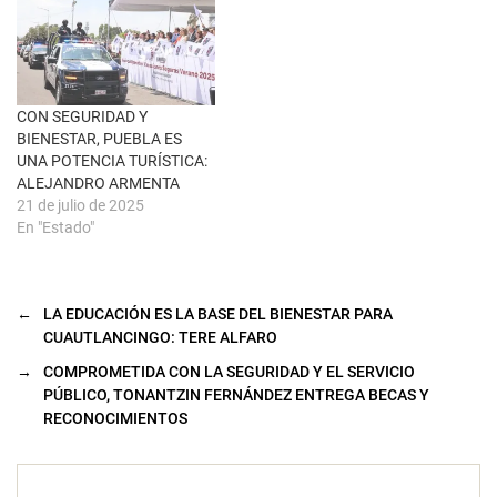
a
v
e
n
t
a
n
a
CON SEGURIDAD Y
n
u
BIENESTAR, PUEBLA ES
e
UNA POTENCIA TURÍSTICA:
v
a
ALEJANDRO ARMENTA
)
21 de julio de 2025
En "Estado"
←
LA EDUCACIÓN ES LA BASE DEL BIENESTAR PARA
CUAUTLANCINGO: TERE ALFARO
→
COMPROMETIDA CON LA SEGURIDAD Y EL SERVICIO
PÚBLICO, TONANTZIN FERNÁNDEZ ENTREGA BECAS Y
RECONOCIMIENTOS