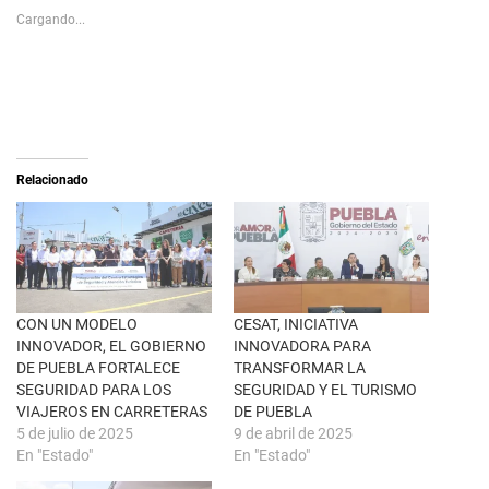
s
p
Cargando...
h
a
a
r
r
a
e
c
o
o
n
m
X
p
(
a
S
r
e
t
a
i
Relacionado
b
r
r
e
e
n
e
F
n
a
u
c
n
e
a
b
v
o
e
o
n
k
CON UN MODELO
CESAT, INICIATIVA
t
(
INNOVADOR, EL GOBIERNO
INNOVADORA PARA
a
S
n
e
DE PUEBLA FORTALECE
TRANSFORMAR LA
a
a
SEGURIDAD PARA LOS
SEGURIDAD Y EL TURISMO
n
b
u
r
VIAJEROS EN CARRETERAS
DE PUEBLA
e
e
5 de julio de 2025
9 de abril de 2025
v
e
a
n
En "Estado"
En "Estado"
)
u
n