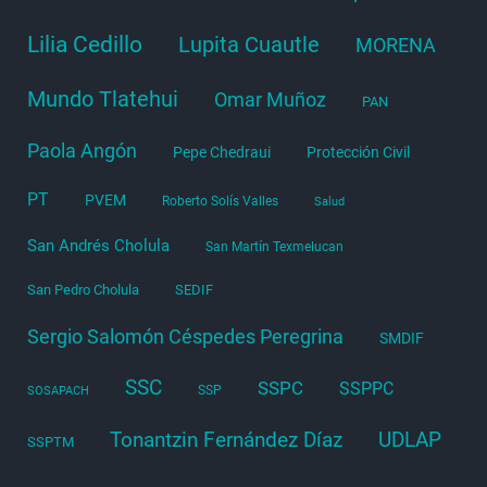
Lilia Cedillo
Lupita Cuautle
MORENA
Mundo Tlatehui
Omar Muñoz
PAN
Paola Angón
Pepe Chedraui
Protección Civil
PT
PVEM
Roberto Solís Valles
Salud
San Andrés Cholula
San Martín Texmelucan
San Pedro Cholula
SEDIF
Sergio Salomón Céspedes Peregrina
SMDIF
SSC
SSPC
SSPPC
SSP
SOSAPACH
Tonantzin Fernández Díaz
UDLAP
SSPTM