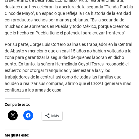
El secretario de Desarrollo Económico, Víctor Gabriel Chedraui,
destacó que hoy celebran la apertura de la segunda “Tienda Puebla
Cinco de Mayo”, un espacio que refleja la rica historia de la entidad
con productos hechos por manos poblanas. “Es la segunda de
muchas que abriremos en Puebla y todo México, porque creemos
que lo hecho en Puebla tiene el potencial para cruzar fronteras”.
Por su parte, Jorge Luis Cortero Salinas es trabajador en la Central
de Abasto y mencionó que en casi 15 años no habían volteado a la
zona para garantizar la seguridad de quienes laboran en dicho
punto. En tanto, la señora Hermelinda Coyotl Torres, reconoció el
esfuerzo por otorgar tranquilidad y bienestar a las y los
trabajadores de la central, así como de todas las familias que
acuden a realizar sus compras, afirmó que el CESAT generará más
confianza a las amas de casa.
Comparte esto:
C
H
Más
l
a
i
z
c
c
k
l
t
i
Me gusta esto:
o
c