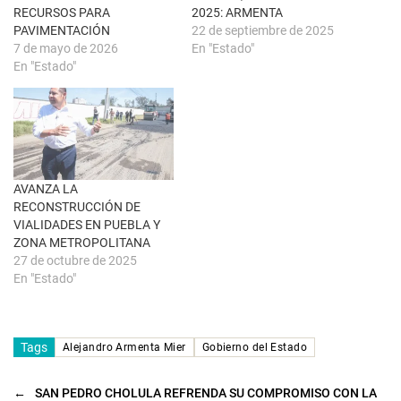
a
a
RECURSOS PARA
2025: ARMENTA
n
b
u
r
PAVIMENTACIÓN
22 de septiembre de 2025
e
e
7 de mayo de 2026
En "Estado"
v
e
a
n
En "Estado"
)
u
n
a
v
e
n
t
a
n
a
AVANZA LA
n
u
RECONSTRUCCIÓN DE
e
VIALIDADES EN PUEBLA Y
v
a
ZONA METROPOLITANA
)
27 de octubre de 2025
En "Estado"
Tags
Alejandro Armenta Mier
Gobierno del Estado
←
SAN PEDRO CHOLULA REFRENDA SU COMPROMISO CON LA