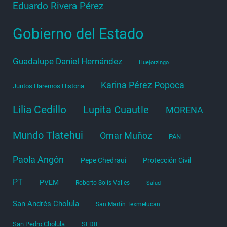
Eduardo Rivera Pérez
Gobierno del Estado
Guadalupe Daniel Hernández
Huejotzingo
Karina Pérez Popoca
Juntos Haremos Historia
Lilia Cedillo
Lupita Cuautle
MORENA
Mundo Tlatehui
Omar Muñoz
PAN
Paola Angón
Pepe Chedraui
Protección Civil
PT
PVEM
Roberto Solís Valles
Salud
San Andrés Cholula
San Martín Texmelucan
San Pedro Cholula
SEDIF