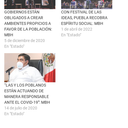
a
b
v
o
e
o
n
k
GOBIERNOS ESTÁN
CON FESTIVAL DE LAS
t
(
OBLIGADOS A CREAR
IDEAS, PUEBLA RECOBRA
a
S
n
e
AMBIENTES PROPICIOS A
ESPÍRITU SOCIAL: MBH
a
a
FAVOR DE LA POBLACIÓN:
1 de abril de 2022
n
b
u
r
MBH
En "Estado"
e
e
5 de diciembre de 2020
v
e
a
n
En "Estado"
)
u
n
a
v
e
n
t
a
n
a
“LAS Y LOS POBLANOS
n
u
ESTÁN ACTUANDO DE
e
MANERA RESPONSABLE
v
a
ANTE EL COVID-19”: MBH
)
14 de julio de 2020
En "Estado"