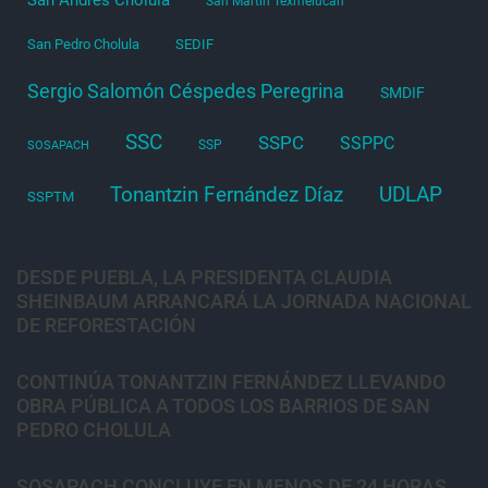
San Andrés Cholula
San Martín Texmelucan
San Pedro Cholula
SEDIF
Sergio Salomón Céspedes Peregrina
SMDIF
SSC
SSPC
SSPPC
SSP
SOSAPACH
Tonantzin Fernández Díaz
UDLAP
SSPTM
DESDE PUEBLA, LA PRESIDENTA CLAUDIA
SHEINBAUM ARRANCARÁ LA JORNADA NACIONAL
DE REFORESTACIÓN
CONTINÚA TONANTZIN FERNÁNDEZ LLEVANDO
OBRA PÚBLICA A TODOS LOS BARRIOS DE SAN
PEDRO CHOLULA
SOSAPACH CONCLUYE EN MENOS DE 24 HORAS