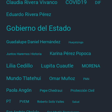
COVID19
Claudia Rivera Vivanco
DIF
Eduardo Rivera Pérez
Gobierno del Estado
Guadalupe Daniel Hernández
Huejotzingo
Karina Pérez Popoca
Juntos Haremos Historia
Lilia Cedillo
Lupita Cuautle
MORENA
Mundo Tlatehui
Omar Muñoz
PAN
Paola Angón
Pepe Chedraui
Protección Civil
PT
PVEM
Roberto Solís Valles
Salud