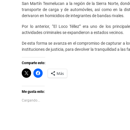
San Martín Texmelucan a la región de la Sierra Norte, dond
transporte de carga y de automóviles, así como en la dist
derivaron en homicidios de integrantes de bandas rivales.
Por lo anterior, “El Loco Téllez” era uno de los principa
actividades criminales se expandieron a estados vecinos.
De esta forma se avanza en el compromiso de capturar a los 
instituciones de justicia, para devolver la tranquilidad a las 
Comparte esto:
C
H
Más
l
a
i
z
c
c
k
l
t
i
Me gusta esto:
o
c
s
p
Cargando...
h
a
a
r
r
a
e
c
o
o
n
m
X
p
(
a