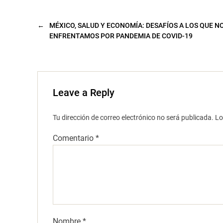
u
e
v
a
←
MÉXICO, SALUD Y ECONOMÍA: DESAFÍOS A LOS QUE N
)
ENFRENTAMOS POR PANDEMIA DE COVID-19
Leave a Reply
Tu dirección de correo electrónico no será publicada.
Lo
Comentario
*
Nombre
*