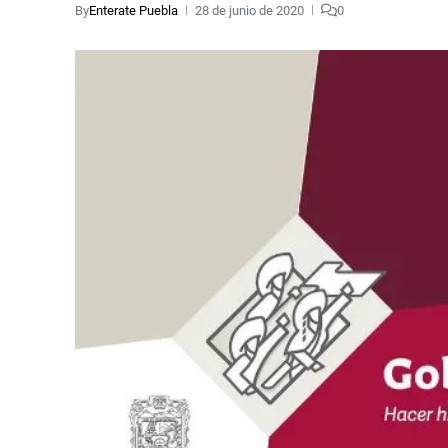
By
Enterate Puebla
28 de junio de 2020
0