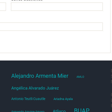
Alejandro Armenta Mier
AMLO
Angélica Alvarado Juárez
Antonio Teutli Cuautle
Ariadna Ayala
BUAP
Atlixco
Armando Aguirre Amaro