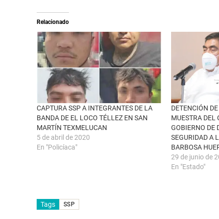
S
r
e
t
a
i
Relacionado
b
r
r
e
e
n
e
F
n
a
u
c
n
e
a
b
v
o
e
o
n
k
t
(
a
S
n
e
CAPTURA SSP A INTEGRANTES DE LA
DETENCIÓN DE 
a
a
BANDA DE EL LOCO TÉLLEZ EN SAN
MUESTRA DEL
n
b
u
r
MARTÍN TEXMELUCAN
GOBIERNO DE 
e
e
5 de abril de 2020
SEGURIDAD A 
v
e
a
n
En "Policíaca"
BARBOSA HUE
)
u
n
29 de junio de 
a
En "Estado"
v
e
n
t
a
n
Tags
SSP
a
n