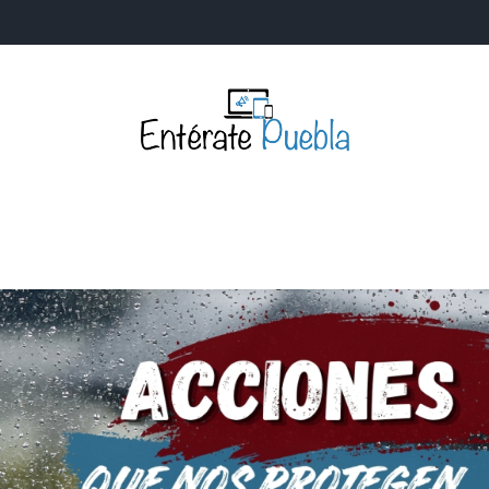
Entérate Puebla
Más que buenas noticias… Un enfoque a la verdader
S
NACIONALES
MUNDIALES
POLÍTICA
LEGISLATIV
IA Y TECNOLOGÍA
OPINIÓN
SOCIEDAD
ANUNCIOS