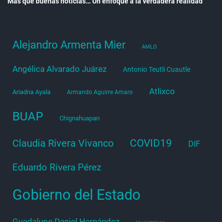
Más que buenas noticias… Un enfoque a la verdadera realidad
Alejandro Armenta Mier
AMLO
Angélica Alvarado Juárez
Antonio Teutli Cuautle
Atlixco
Ariadna Ayala
Armando Aguirre Amaro
BUAP
Chignahuapan
COVID19
Claudia Rivera Vivanco
DIF
Eduardo Rivera Pérez
Gobierno del Estado
Guadalupe Daniel Hernández