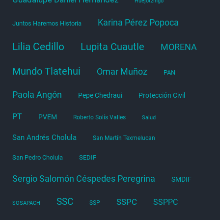
Huejotzingo
Karina Pérez Popoca
Juntos Haremos Historia
Lilia Cedillo
Lupita Cuautle
MORENA
Mundo Tlatehui
Omar Muñoz
PAN
Paola Angón
Pepe Chedraui
Protección Civil
PT
PVEM
Roberto Solís Valles
Salud
San Andrés Cholula
San Martín Texmelucan
San Pedro Cholula
SEDIF
Sergio Salomón Céspedes Peregrina
SMDIF
SSC
SSPC
SSPPC
SSP
SOSAPACH