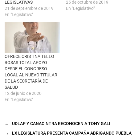
LEGISLATIVAS
25 de octubre de 2019
v
e
a
n
21 de septiembre de 2019
En "Legislativo"
)
u
En "Legislativo"
n
a
v
e
n
t
a
n
a
n
u
OFRECE CRISTINA TELLO
e
ROSAS TOTAL APOYO
v
a
DESDE EL CONGRESO
)
LOCAL AL NUEVO TITULAR
DE LA SECRETARÍA DE
SALUD
12 de junio de 2020
En "Legislativo"
←
UDLAP Y CANACINTRA RECONOCEN A TONY GALI
→
LX LEGISLATURA PRESENTA CAMPAÑA ABRIGANDO PUEBLA