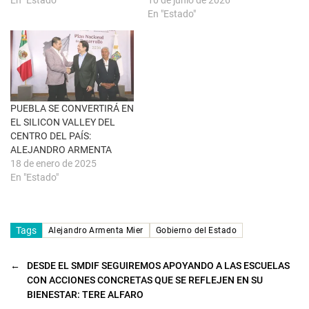
En "Estado"
10 de junio de 2026
v
e
a
n
En "Estado"
)
u
n
a
v
e
n
t
a
n
a
PUEBLA SE CONVERTIRÁ EN
n
u
EL SILICON VALLEY DEL
e
CENTRO DEL PAÍS:
v
a
ALEJANDRO ARMENTA
)
18 de enero de 2025
En "Estado"
Tags
Alejandro Armenta Mier
Gobierno del Estado
←
DESDE EL SMDIF SEGUIREMOS APOYANDO A LAS ESCUELAS
CON ACCIONES CONCRETAS QUE SE REFLEJEN EN SU
BIENESTAR: TERE ALFARO