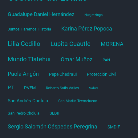
Guadalupe Daniel Hernández
Huejotzingo
Karina Pérez Popoca
Juntos Haremos Historia
Lilia Cedillo
Lupita Cuautle
MORENA
Mundo Tlatehui
Omar Muñoz
PAN
Paola Angón
Pepe Chedraui
Protección Civil
PT
PVEM
Roberto Solís Valles
Salud
San Andrés Cholula
San Martín Texmelucan
San Pedro Cholula
SEDIF
Sergio Salomón Céspedes Peregrina
SMDIF