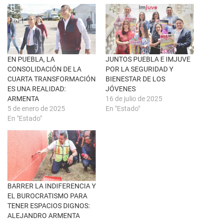
r
e
e
n
e
F
n
a
u
c
n
e
a
b
v
o
e
o
n
k
EN PUEBLA, LA
JUNTOS PUEBLA E IMJUVE
t
(
CONSOLIDACIÓN DE LA
POR LA SEGURIDAD Y
a
S
n
e
CUARTA TRANSFORMACIÓN
BIENESTAR DE LOS
a
a
ES UNA REALIDAD:
JÓVENES
n
b
u
r
ARMENTA
16 de julio de 2025
e
e
5 de enero de 2025
En "Estado"
v
e
a
n
En "Estado"
)
u
n
a
v
e
n
t
a
n
a
BARRER LA INDIFERENCIA Y
n
u
EL BUROCRATISMO PARA
e
TENER ESPACIOS DIGNOS:
v
a
ALEJANDRO ARMENTA
)