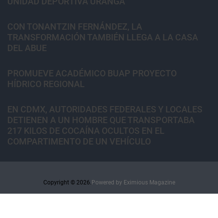
UNIDAD DEPORTIVA URANGA
CON TONANTZIN FERNÁNDEZ, LA
TRANSFORMACIÓN TAMBIÉN LLEGA A LA CASA
DEL ABUE
PROMUEVE ACADÉMICO BUAP PROYECTO
HÍDRICO REGIONAL
EN CDMX, AUTORIDADES FEDERALES Y LOCALES
DETIENEN A UN HOMBRE QUE TRANSPORTABA
217 KILOS DE COCAÍNA OCULTOS EN EL
COMPARTIMENTO DE UN VEHÍCULO
Copyright © 2026.
Powered by
Eximious Magazine