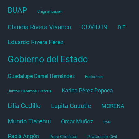
BUAP
Chignahuapan
COVID19
Claudia Rivera Vivanco
DIF
Eduardo Rivera Pérez
Gobierno del Estado
Guadalupe Daniel Hernández
Huejotzingo
Karina Pérez Popoca
Juntos Haremos Historia
Lilia Cedillo
Lupita Cuautle
MORENA
Mundo Tlatehui
Omar Muñoz
PAN
Paola Angón
Pepe Chedraui
Protección Civil