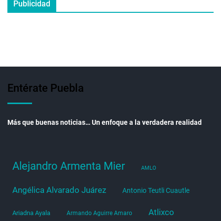
Publicidad
Entérate Puebla
Más que buenas noticias… Un enfoque a la verdadera realidad
Alejandro Armenta Mier
AMLO
Angélica Alvarado Juárez
Antonio Teutli Cuautle
Atlixco
Ariadna Ayala
Armando Aguirre Amaro