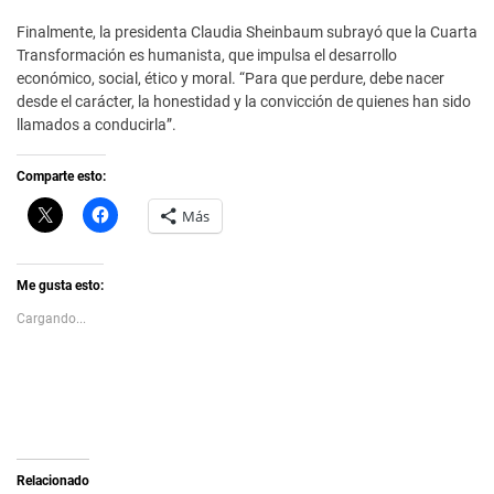
Finalmente, la presidenta Claudia Sheinbaum subrayó que la Cuarta
Transformación es humanista, que impulsa el desarrollo
económico, social, ético y moral. “Para que perdure, debe nacer
desde el carácter, la honestidad y la convicción de quienes han sido
llamados a conducirla”.
Comparte esto:
C
H
Más
l
a
i
z
c
c
k
l
t
i
Me gusta esto:
o
c
s
p
Cargando...
h
a
a
r
r
a
e
c
o
o
n
m
X
p
(
a
S
r
e
t
a
i
Relacionado
b
r