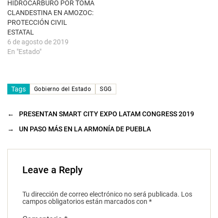
HIDROCARBURO POR TOMA
n
u
CLANDESTINA EN AMOZOC:
e
PROTECCIÓN CIVIL
v
a
ESTATAL
)
6 de agosto de 2019
En "Estado"
Tags
Gobierno del Estado
SGG
←
PRESENTAN SMART CITY EXPO LATAM CONGRESS 2019
→
UN PASO MÁS EN LA ARMONÍA DE PUEBLA
Leave a Reply
Tu dirección de correo electrónico no será publicada.
Los
campos obligatorios están marcados con
*