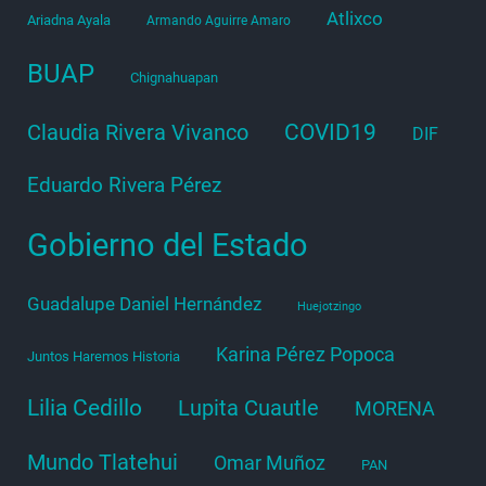
Atlixco
Ariadna Ayala
Armando Aguirre Amaro
BUAP
Chignahuapan
COVID19
Claudia Rivera Vivanco
DIF
Eduardo Rivera Pérez
Gobierno del Estado
Guadalupe Daniel Hernández
Huejotzingo
Karina Pérez Popoca
Juntos Haremos Historia
Lilia Cedillo
Lupita Cuautle
MORENA
Mundo Tlatehui
Omar Muñoz
PAN