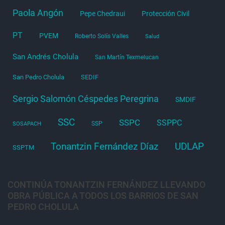
Paola Angón
Pepe Chedraui
Protección Civil
PT
PVEM
Roberto Solís Valles
Salud
San Andrés Cholula
San Martín Texmelucan
San Pedro Cholula
SEDIF
Sergio Salomón Céspedes Peregrina
SMDIF
SSC
SSPC
SSPPC
SSP
SOSAPACH
Tonantzin Fernández Díaz
UDLAP
SSPTM
CONTINÚA TONANTZIN FERNÁNDEZ LLEVANDO
OBRA PÚBLICA A TODOS LOS BARRIOS DE SAN
PEDRO CHOLULA