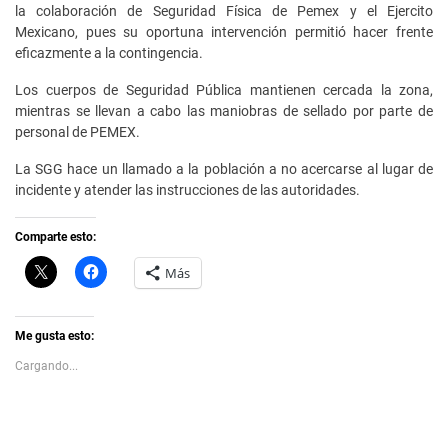
la colaboración de Seguridad Física de Pemex y el Ejercito
Mexicano, pues su oportuna intervención permitió hacer frente
eficazmente a la contingencia.
Los cuerpos de Seguridad Pública mantienen cercada la zona,
mientras se llevan a cabo las maniobras de sellado por parte de
personal de PEMEX.
La SGG hace un llamado a la población a no acercarse al lugar de
incidente y atender las instrucciones de las autoridades.
Comparte esto:
C
H
Más
l
a
i
z
c
c
k
l
t
i
Me gusta esto:
o
c
s
p
Cargando...
h
a
a
r
r
a
e
c
o
o
n
m