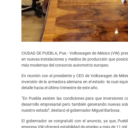
CIUDAD DE PUEBLA, Pue.- Volkswagen de México (VW) prese
en nuevas instalaciones y medios de producción que posici
más modernas del consorcio automotriz europeo.
En reunión con el presidente y CEO de Volkswagen de México
inversión de la armadora alemana en el estado -la cual equ
detalle hacia el último trimestre de este año.
“En Puebla existen las condiciones para que inversiones c
desarrollo empresarial pero también generando nuevas soluc
nuestro estado”, destacó el gobernador Miguel Barbosa.
El gobernador se congratuló con el anuncio, ya que, Pueb
empresa VW ofrecerá estabilidad de empleo a más de 11 mil 