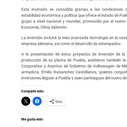
Esta inversión se consolida gracias a las condiciones d
estabilidad económica y política que ofrece el estado de Pue
grupo a nivel nacional y mundial, promovida por el nuevo 
Economía, Olivia Salomón.
La inversión incluirá la más avanzada tecnología en la nav
empresa alemana, así como el desarrollo de estampados.
A la presentación de estos proyectos de inversión de l
producción de su planta de Puebla, asistieron también la
Corporativa y Asuntos de Gobierno de Volkswagen de Méxi
armadora, Emilio Ruisanchez Castellanos, quienes conju
inversiones lleguen a Puebla y sean parteaguas del nuevo desa
Comparte esto:
C
H
Más
l
a
i
z
c
c
k
l
t
i
Me gusta esto:
o
c
s
p