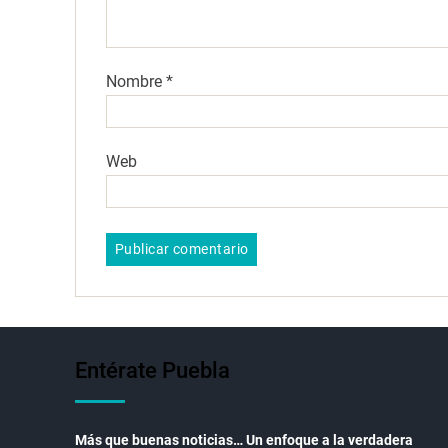
Nombre
*
Web
Entérate Puebla
Más que buenas noticias… Un enfoque a la verdadera