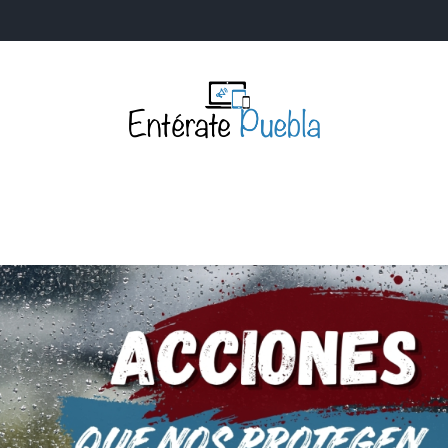
Entérate Puebla
Más que buenas noticias… Un enfoque a la verdader
S
NACIONALES
MUNDIALES
POLÍTICA
LEGISLATIV
IA Y TECNOLOGÍA
OPINIÓN
SOCIEDAD
ANUNCIOS