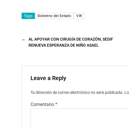
v
e
n
t
Tags
a
Gobierno del Estado
VW
n
a
n
u
e
v
←
AL APOYAR CON CIRUGÍA DE CORAZÓN, SEDIF
a
RENUEVA ESPERANZA DE NIÑO ASAEL
)
Leave a Reply
Tu dirección de correo electrónico no será publicada.
Lo
Comentario
*