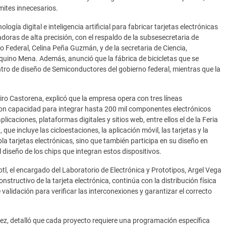
ámites innecesarios.
logía digital e inteligencia artificial para fabricar tarjetas electrónicas
adoras de alta precisión, con el respaldo de la subsesecretaria de
o Federal, Celina Peña Guzmán, y de la secretaria de Ciencia,
uino Mena. Además, anunció que la fábrica de bicicletas que se
ntro de diseño de Semiconductores del gobierno federal, mientras que la
Miro Castorena, explicó que la empresa opera con tres líneas
on capacidad para integrar hasta 200 mil componentes electrónicos
icaciones, plataformas digitales y sitios web, entre ellos el de la Feria
 que incluye las cicloestaciones, la aplicación móvil, las tarjetas y la
la tarjetas electrónicas, sino que también participa en su diseño en
 diseño de los chips que integran estos dispositivos.
l, el encargado del Laboratorio de Electrónica y Prototipos, Argel Vega
onstructivo de la tarjeta electrónica, continúa con la distribución física
lidación para verificar las interconexiones y garantizar el correcto
érrez, detalló que cada proyecto requiere una programación específica