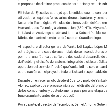
el propósito de eliminar prácticas de corrupción y reducir tr
El titular del Ejecutivo subrayó que la entidad cuenta con tecno
utilizadas en equipos ferroviarios, drones, tractores y sembr
Desarrollo Tecnológico, Vinculación e Innovación del Gobiern
Humanidades, Tecnología e Innovación (SECIHTI), Miryam Aq
instalará en Acatzingo se ubicará junto a Kutsari-Puebla, ce
fábrica de mantenimiento tendrá sede en Cuautlancingo.
Al respecto, el director general de Yankuilotl, Lagtzu López 
estratégicas: una casa de ensamblaje de semiconductores c
por hora; una fábrica de software dedicada al desarrollo de apl
de Puebla; y el diseño del sistema integral de bicicleta pública,
operación del servicio. Precisó que Yankuilotl no solo ensamb
coordinación con el proyecto federal Kutsari, responsable del
Durante un enlace remoto desde el Cuarto Limpio de Yankuilot
Alonzo, explicó que el proceso inicia con el diseño del plano c
de los componentes y posteriormente pasa por una etapa de va
funcionamiento antes de su producción.
Por su parte, el director de Tecnología, Daniel Antonio Guti