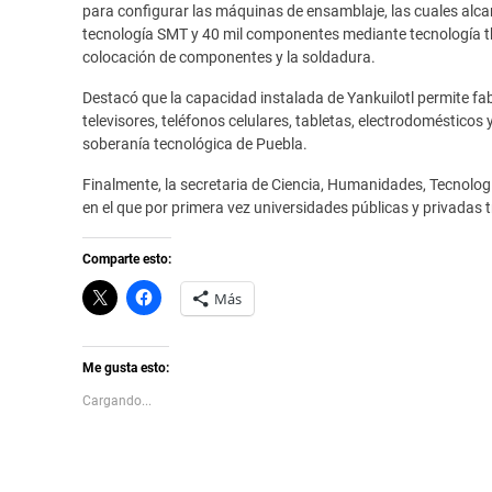
para configurar las máquinas de ensamblaje, las cuales al
tecnología SMT y 40 mil componentes mediante tecnología th
colocación de componentes y la soldadura.
Destacó que la capacidad instalada de Yankuilotl permite fa
televisores, teléfonos celulares, tabletas, electrodomésticos 
soberanía tecnológica de Puebla.
Finalmente, la secretaria de Ciencia, Humanidades, Tecnolog
en el que por primera vez universidades públicas y privadas t
Comparte esto:
C
H
Más
l
a
i
z
c
c
k
l
t
i
Me gusta esto:
o
c
s
p
Cargando...
h
a
a
r
r
a
e
c
o
o
n
m