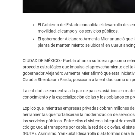
El Gobierno del Estado consolida el desarrollo de sem
movilidad, el campo y los servicios públicos.
El gobernador Alejandro Armenta Mier anunció que la f
planta de mantenimiento se ubicará en Cuautlancin
CIUDAD DE MÉXICO.- Puebla afianza su liderazgo como referen
proyecto estratégico que impulsa el aprovechamiento del talen
gobernador Alejandro Armenta Mier afirmó que esta iniciativa
Claudia Sheinbaum Pardo, posiciona a la entidad como un po
La entidad se encuentra a la par de países asiáticos en mater
conocimiento y la especialización de las y los poblanos en pro
Explicó que, mientras empresas privadas cobran millones de 
herramientas que fortalecerán la modernización de servicios p
los servicios públicos. Entre ellos el sistema integral de movi
código QR, al transporte por cable, la red de ciclovías, el si
(RUTA). Asimismo, Yankuilotl desarrolla plataformas para la 