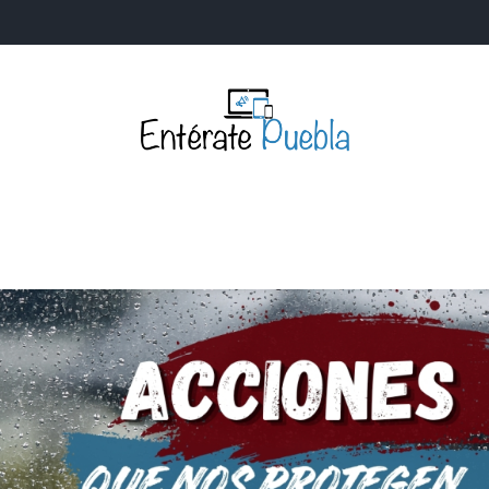
Entérate Puebla
Más que buenas noticias… Un enfoque a la verdader
S
NACIONALES
MUNDIALES
POLÍTICA
LEGISLATIV
IA Y TECNOLOGÍA
OPINIÓN
SOCIEDAD
ANUNCIOS