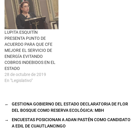
a
n
a
n
u
e
v
a
LUPITA ESQUITÍN
)
PRESENTA PUNTO DE
ACUERDO PARA QUE CFE
MEJORE EL SERVICIO DE
ENERGÍA EVITANDO
COBROS INDEBIDOS EN EL
ESTADO
28 de octubre de 2019
En "Legislativo"
←
GESTIONA GOBIERNO DEL ESTADO DECLARATORIA DE FLOR
DEL BOSQUE COMO RESERVA ECOLÓGICA: MBH
→
ENCUESTAS POSICIONAN A ADAN PASTÉN COMO CANDIDATO
A EDIL DE CUAUTLANCINGO