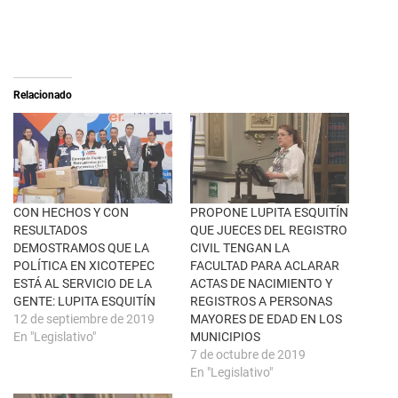
e
c
o
o
n
m
X
p
(
a
S
r
e
t
a
i
Relacionado
b
r
r
e
e
n
e
F
n
a
u
c
n
e
a
b
v
o
e
o
n
k
CON HECHOS Y CON
PROPONE LUPITA ESQUITÍN
t
(
RESULTADOS
QUE JUECES DEL REGISTRO
a
S
n
e
DEMOSTRAMOS QUE LA
CIVIL TENGAN LA
a
a
POLÍTICA EN XICOTEPEC
FACULTAD PARA ACLARAR
n
b
u
r
ESTÁ AL SERVICIO DE LA
ACTAS DE NACIMIENTO Y
e
e
GENTE: LUPITA ESQUITÍN
REGISTROS A PERSONAS
v
e
a
n
12 de septiembre de 2019
MAYORES DE EDAD EN LOS
)
u
En "Legislativo"
MUNICIPIOS
n
a
7 de octubre de 2019
v
En "Legislativo"
e
n
t