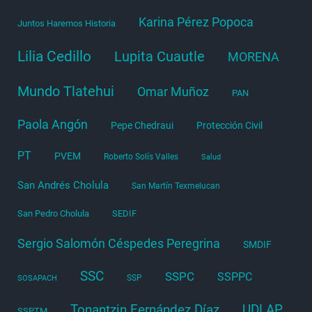
Karina Pérez Popoca
Juntos Haremos Historia
Lilia Cedillo
Lupita Cuautle
MORENA
Mundo Tlatehui
Omar Muñoz
PAN
Paola Angón
Pepe Chedraui
Protección Civil
PT
PVEM
Roberto Solís Valles
Salud
San Andrés Cholula
San Martín Texmelucan
San Pedro Cholula
SEDIF
Sergio Salomón Céspedes Peregrina
SMDIF
SSC
SSPC
SSPPC
SSP
SOSAPACH
Tonantzin Fernández Díaz
UDLAP
SSPTM