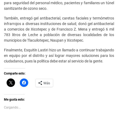
para seguridad del personal médico, pacientes y familiares un túnel
sanitizante de ozono seco.
También, entregó gel antibacterial, caretas faciales y termómetros
infrarrojos a diversas instituciones de salud; donó gel antibacterial
a comercios de Xicotepec y de Francisco Z. Mena y entregó 6 mil
783 litros de Leche a población de diversas localidades de los
municipios de Tlacuilotepec, Naupan y Xicotepec.
Finalmente, Esquitín Lastiri hizo un llamado a continuar trabajando
en equipo por el distrito y así lograr mayores soluciones para los
ciudadanos, pues la política debe estar al servicio de la gente.
Comparte esto:
C
H
Más
l
a
i
z
c
c
k
l
t
i
Me gusta esto:
o
c
s
p
Cargando...
h
a
a
r
r
a