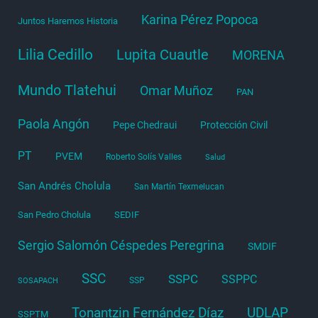
Karina Pérez Popoca
Juntos Haremos Historia
Lilia Cedillo
Lupita Cuautle
MORENA
Mundo Tlatehui
Omar Muñoz
PAN
Paola Angón
Pepe Chedraui
Protección Civil
PT
PVEM
Roberto Solís Valles
Salud
San Andrés Cholula
San Martín Texmelucan
San Pedro Cholula
SEDIF
Sergio Salomón Céspedes Peregrina
SMDIF
SSC
SSPC
SSPPC
SSP
SOSAPACH
Tonantzin Fernández Díaz
UDLAP
SSPTM