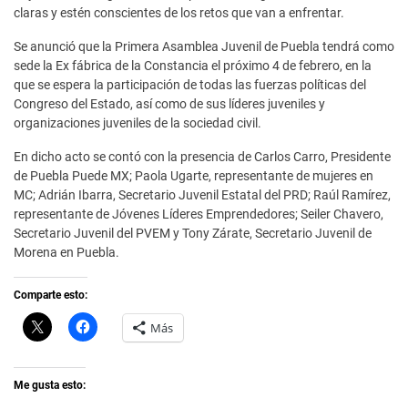
claras y estén conscientes de los retos que van a enfrentar.
Se anunció que la Primera Asamblea Juvenil de Puebla tendrá como
sede la Ex fábrica de la Constancia el próximo 4 de febrero, en la
que se espera la participación de todas las fuerzas políticas del
Congreso del Estado, así como de sus líderes juveniles y
organizaciones juveniles de la sociedad civil.
En dicho acto se contó con la presencia de Carlos Carro, Presidente
de Puebla Puede MX; Paola Ugarte, representante de mujeres en
MC; Adrián Ibarra, Secretario Juvenil Estatal del PRD; Raúl Ramírez,
representante de Jóvenes Líderes Emprendedores; Seiler Chavero,
Secretario Juvenil del PVEM y Tony Zárate, Secretario Juvenil de
Morena en Puebla.
Comparte esto:
C
H
Más
l
a
i
z
c
c
k
l
t
i
Me gusta esto:
o
c
s
p