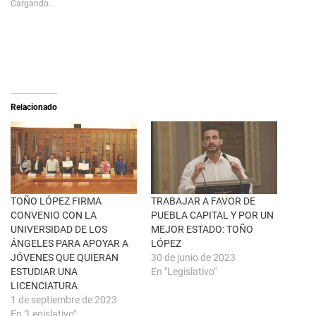
Cargando...
h
a
a
r
r
a
e
c
o
o
n
m
X
p
(
a
S
r
e
t
a
i
Relacionado
b
r
r
e
e
n
e
F
n
a
u
c
n
e
a
b
v
o
e
o
n
k
TOÑO LÓPEZ FIRMA
TRABAJAR A FAVOR DE
t
(
CONVENIO CON LA
PUEBLA CAPITAL Y POR UN
a
S
n
e
UNIVERSIDAD DE LOS
MEJOR ESTADO: TOÑO
a
a
ÁNGELES PARA APOYAR A
LÓPEZ
n
b
u
r
JÓVENES QUE QUIERAN
30 de junio de 2023
e
e
ESTUDIAR UNA
En "Legislativo"
v
e
a
n
LICENCIATURA
)
u
1 de septiembre de 2023
n
a
En "Legislativo"