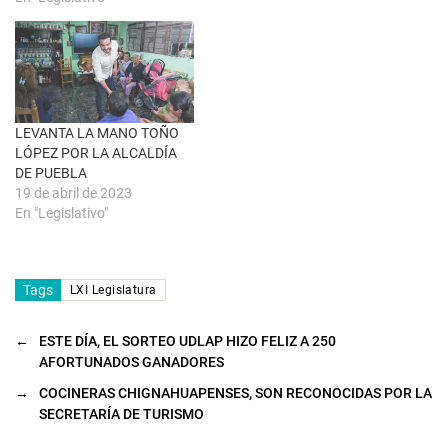
v
e
n
t
a
n
a
n
u
e
LEVANTA LA MANO TOÑO
v
a
LÓPEZ POR LA ALCALDÍA
)
DE PUEBLA
19 de abril de 2023
En "Legislativo"
Tags
LXI Legislatura
←
ESTE DÍA, EL SORTEO UDLAP HIZO FELIZ A 250
AFORTUNADOS GANADORES
→
COCINERAS CHIGNAHUAPENSES, SON RECONOCIDAS POR LA
SECRETARÍA DE TURISMO