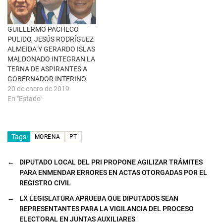
a
n
u
e
GUILLERMO PACHECO
v
a
PULIDO, JESÚS RODRÍGUEZ
)
ALMEIDA Y GERARDO ISLAS
MALDONADO INTEGRAN LA
TERNA DE ASPIRANTES A
GOBERNADOR INTERINO
20 de enero de 2019
En "Estado"
Tags
MORENA
PT
←
DIPUTADO LOCAL DEL PRI PROPONE AGILIZAR TRÁMITES
PARA ENMENDAR ERRORES EN ACTAS OTORGADAS POR EL
REGISTRO CIVIL
→
LX LEGISLATURA APRUEBA QUE DIPUTADOS SEAN
REPRESENTANTES PARA LA VIGILANCIA DEL PROCESO
ELECTORAL EN JUNTAS AUXILIARES