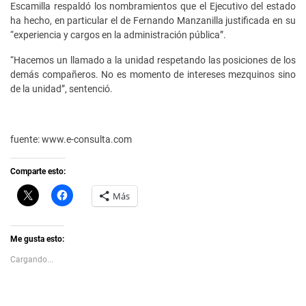
Escamilla respaldó los nombramientos que el Ejecutivo del estado
ha hecho, en particular el de Fernando Manzanilla justificada en su
“experiencia y cargos en la administración pública”.
“Hacemos un llamado a la unidad respetando las posiciones de los
demás compañeros. No es momento de intereses mezquinos sino
de la unidad”, sentenció.
fuente: www.e-consulta.com
Comparte esto:
C
H
Más
l
a
i
z
c
c
k
l
t
i
Me gusta esto:
o
c
s
p
Cargando...
h
a
a
r
r
a
e
c
o
o