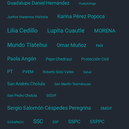
Guadalupe Daniel Hernández
Huejotzingo
Karina Pérez Popoca
Juntos Haremos Historia
Lilia Cedillo
Lupita Cuautle
MORENA
Mundo Tlatehui
Omar Muñoz
PAN
Paola Angón
Pepe Chedraui
Protección Civil
PT
PVEM
Roberto Solís Valles
Salud
San Andrés Cholula
San Martín Texmelucan
San Pedro Cholula
SEDIF
Sergio Salomón Céspedes Peregrina
SMDIF
SSC
SSPC
SSPPC
SSP
SOSAPACH