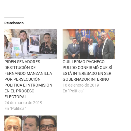
n
m
X
p
(
a
S
r
e
t
a
i
Relacionado
b
r
r
e
e
n
e
F
n
a
u
c
n
e
a
b
v
o
e
o
n
k
PIDEN SENADORES
GUILLERMO PACHECO
t
(
DESTITUCIÓN DE
PULIDO CONFIRMÓ QUE SÍ
a
S
n
e
FERNANDO MANZANILLA
ESTÁ INTERESADO EN SER
a
a
POR PERSECUCIÓN
GOBERNADOR INTERINO
n
b
u
r
POLÍTICA E INTROMISIÓN
16 de enero de 2019
e
e
EN EL PROCESO
En "Política"
v
e
a
n
ELECTORAL
)
u
24 de marzo de 2019
n
a
En "Política"
v
e
n
t
a
n