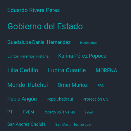
Eduardo Rivera Pérez
Gobierno del Estado
Guadalupe Daniel Hernández
Huejotzingo
Karina Pérez Popoca
Juntos Haremos Historia
Lilia Cedillo
Lupita Cuautle
MORENA
Mundo Tlatehui
Omar Muñoz
PAN
Paola Angón
Pepe Chedraui
Protección Civil
PT
PVEM
Roberto Solís Valles
Salud
San Andrés Cholula
San Martín Texmelucan