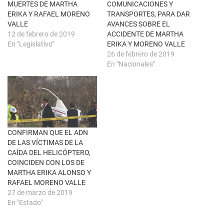
n
e
MUERTES DE MARTHA
COMUNICACIONES Y
a
a
ERIKA Y RAFAEL MORENO
TRANSPORTES, PARA DAR
n
b
u
r
VALLE
AVANCES SOBRE EL
e
e
12 de febrero de 2019
ACCIDENTE DE MARTHA
v
e
a
n
En "Legislativo"
ERIKA Y MORENO VALLE
)
u
26 de febrero de 2019
n
a
En "Nacionales"
v
e
n
t
a
n
a
n
u
e
CONFIRMAN QUE EL ADN
v
a
DE LAS VÍCTIMAS DE LA
)
CAÍDA DEL HELICÓPTERO,
COINCIDEN CON LOS DE
MARTHA ERIKA ALONSO Y
RAFAEL MORENO VALLE
27 de marzo de 2019
En "Estado"