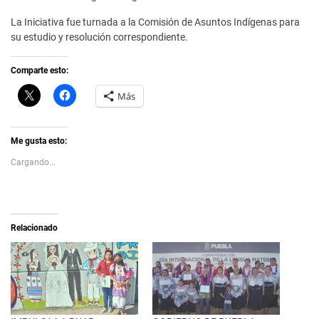
La Iniciativa fue turnada a la Comisión de Asuntos Indígenas para
su estudio y resolución correspondiente.
Comparte esto:
C
H
Más
l
a
i
z
c
c
k
l
t
i
Me gusta esto:
o
c
s
p
Cargando...
h
a
a
r
r
a
e
c
o
o
n
m
X
p
Relacionado
(
a
S
r
e
t
a
i
b
r
r
e
e
n
e
F
n
a
u
c