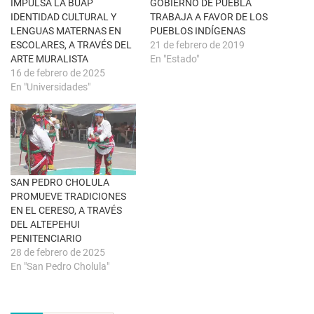
IMPULSA LA BUAP
GOBIERNO DE PUEBLA
n
e
a
b
IDENTIDAD CULTURAL Y
TRABAJA A FAVOR DE LOS
v
o
LENGUAS MATERNAS EN
PUEBLOS INDÍGENAS
e
o
n
k
ESCOLARES, A TRAVÉS DEL
21 de febrero de 2019
t
(
ARTE MURALISTA
En "Estado"
a
S
n
e
16 de febrero de 2025
a
a
n
b
En "Universidades"
u
r
e
e
v
e
a
n
)
u
n
a
v
e
n
SAN PEDRO CHOLULA
t
a
PROMUEVE TRADICIONES
n
EN EL CERESO, A TRAVÉS
a
n
DEL ALTEPEHUI
u
PENITENCIARIO
e
v
28 de febrero de 2025
a
En "San Pedro Cholula"
)