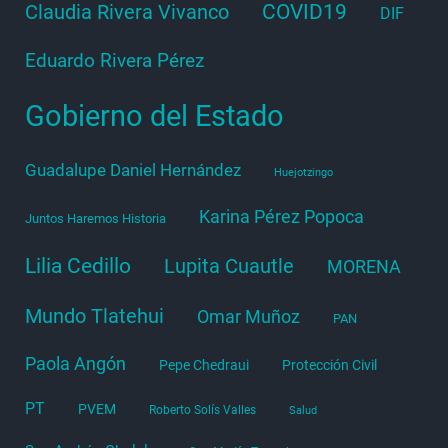
COVID19
Claudia Rivera Vivanco
DIF
Eduardo Rivera Pérez
Gobierno del Estado
Guadalupe Daniel Hernández
Huejotzingo
Karina Pérez Popoca
Juntos Haremos Historia
Lilia Cedillo
Lupita Cuautle
MORENA
Mundo Tlatehui
Omar Muñoz
PAN
Paola Angón
Pepe Chedraui
Protección Civil
PT
PVEM
Roberto Solís Valles
Salud