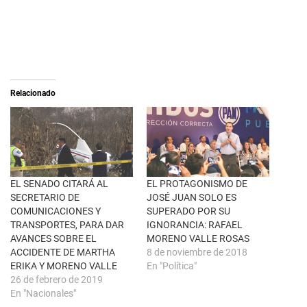
a
r
r
a
e
c
o
o
n
m
X
p
(
a
S
r
e
t
a
i
Relacionado
b
r
r
e
e
n
e
F
n
a
u
c
n
e
a
b
v
o
e
o
n
k
EL SENADO CITARÁ AL
EL PROTAGONISMO DE
t
(
SECRETARIO DE
JOSÉ JUAN SOLO ES
a
S
n
e
COMUNICACIONES Y
SUPERADO POR SU
a
a
TRANSPORTES, PARA DAR
IGNORANCIA: RAFAEL
n
b
u
r
AVANCES SOBRE EL
MORENO VALLE ROSAS
e
e
ACCIDENTE DE MARTHA
8 de noviembre de 2018
v
e
a
n
ERIKA Y MORENO VALLE
En "Política"
)
u
26 de febrero de 2019
n
a
En "Nacionales"
v