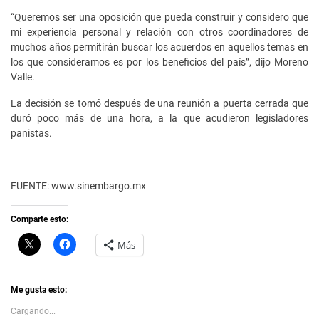
“Queremos ser una oposición que pueda construir y considero que
mi experiencia personal y relación con otros coordinadores de
muchos años permitirán buscar los acuerdos en aquellos temas en
los que consideramos es por los beneficios del país”, dijo Moreno
Valle.
La decisión se tomó después de una reunión a puerta cerrada que
duró poco más de una hora, a la que acudieron legisladores
panistas.
FUENTE: www.sinembargo.mx
Comparte esto:
C
H
Más
l
a
i
z
c
c
k
l
t
i
Me gusta esto:
o
c
s
p
Cargando...
h
a