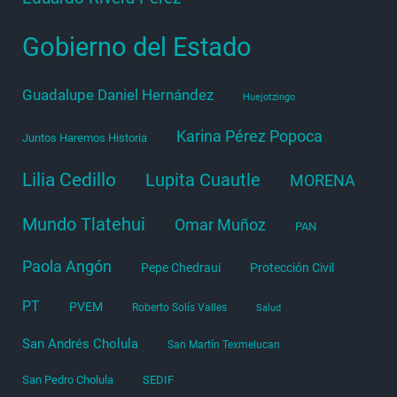
Gobierno del Estado
Guadalupe Daniel Hernández
Huejotzingo
Karina Pérez Popoca
Juntos Haremos Historia
Lilia Cedillo
Lupita Cuautle
MORENA
Mundo Tlatehui
Omar Muñoz
PAN
Paola Angón
Pepe Chedraui
Protección Civil
PT
PVEM
Roberto Solís Valles
Salud
San Andrés Cholula
San Martín Texmelucan
San Pedro Cholula
SEDIF