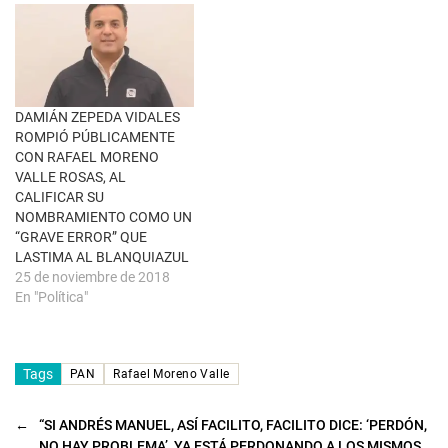
e
n
t
a
n
a
n
u
e
DAMIÁN ZEPEDA VIDALES
v
a
ROMPIÓ PÚBLICAMENTE
)
CON RAFAEL MORENO
VALLE ROSAS, AL
CALIFICAR SU
NOMBRAMIENTO COMO UN
“GRAVE ERROR” QUE
LASTIMA AL BLANQUIAZUL
25 de noviembre de 2018
En "Política"
Tags
PAN
Rafael Moreno Valle
←
“SI ANDRÉS MANUEL, ASÍ FACILITO, FACILITO DICE: ‘PERDÓN,
NO HAY PROBLEMA’, YA ESTÁ PERDONANDO A LOS MISMOS