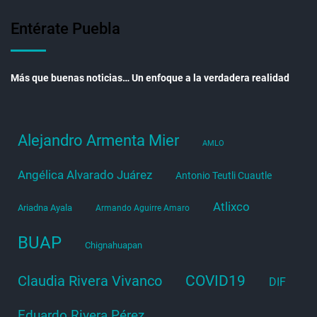
Entérate Puebla
Más que buenas noticias… Un enfoque a la verdadera realidad
Alejandro Armenta Mier
AMLO
Angélica Alvarado Juárez
Antonio Teutli Cuautle
Atlixco
Ariadna Ayala
Armando Aguirre Amaro
BUAP
Chignahuapan
COVID19
Claudia Rivera Vivanco
DIF
Eduardo Rivera Pérez