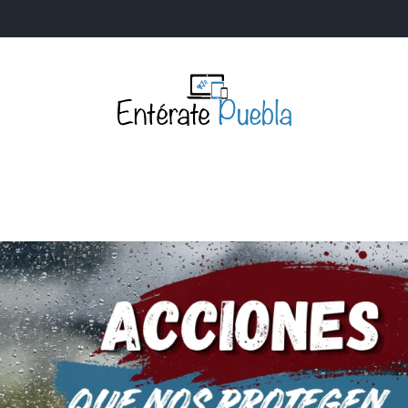
Entérate Puebla
Más que buenas noticias… Un enfoque a la verdader
S
NACIONALES
MUNDIALES
POLÍTICA
LEGISLATIV
IA Y TECNOLOGÍA
OPINIÓN
SOCIEDAD
ANUNCIOS