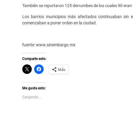
También se reportaron 125 derrumbes de los cuales 90 eran to
Los barrios municipios más afectados continuaban sin en
comenzaban a poner orden en la ciudad.
fuente: www.sinembargo.mx
Comparte esto:
C
H
Más
l
a
i
z
c
c
k
l
t
i
Me gusta esto:
o
c
s
p
Cargando...
h
a
a
r
r
a
e
c
o
o
n
m
X
p
(
a
S
r