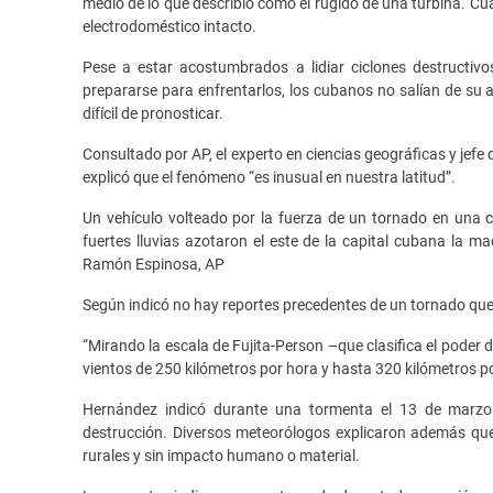
medio de lo que describió como el rugido de una turbina. C
electrodoméstico intacto.
Pese a estar acostumbrados a lidiar ciclones destructivo
prepararse para enfrentarlos, los cubanos no salían de su 
difícil de pronosticar.
Consultado por AP, el experto en ciencias geográficas y jefe
explicó que el fenómeno “es inusual en nuestra latitud”.
Un vehículo volteado por la fuerza de un tornado en una 
fuertes lluvias azotaron el este de la capital cubana la m
Ramón Espinosa, AP
Según indicó no hay reportes precedentes de un tornado que
“Mirando la escala de Fujita-Person –que clasifica el poder 
vientos de 250 kilómetros por hora y hasta 320 kilómetros p
Hernández indicó durante una tormenta el 13 de marzo 
destrucción. Diversos meteorólogos explicaron además que
rurales y sin impacto humano o material.