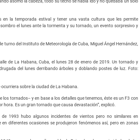
uando asomó la cabeza, todo su techo se había ido y no quedaba un solo
s en la temporada estival y tener una vasta cultura que les permite
asombro el lunes ante la tormenta y su tornado, un evento sorpresivo y
 de turno del Instituto de Meteorología de Cuba, Miguel Ángel Hernández,
calle de La Habana, Cuba, el lunes 28 de enero de 2019. Un tornado y
adrugada del lunes derribando árboles y doblando postes de luz. Foto:
 ocurriera sobre la ciudad de La Habana.
de los tornados– y en base a los detalles que tenemos, éste es un F3 con
or hora. Es un gran tornado que causa devastación”, explicó.
de 1993 hubo algunos incidentes de vientos pero no similares en
 en diferentes ocasiones se produjeron fenómenos así, pero en zonas