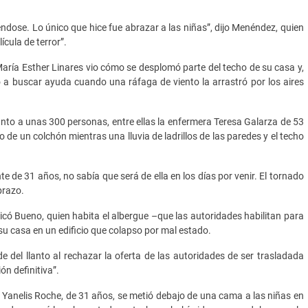
dose. Lo único que hice fue abrazar a las niñas”, dijo Menéndez, quien
ícula de terror”.
 María Esther Linares vio cómo se desplomó parte del techo de su casa y,
ó a buscar ayuda cuando una ráfaga de viento la arrastró por los aires
nto a unas 300 personas, entre ellas la enfermera Teresa Galarza de 53
 de un colchón mientras una lluvia de ladrillos de las paredes y el techo
de 31 años, no sabía que será de ella en los días por venir. El tornado
brazo.
dicó Bueno, quien habita el albergue –que las autoridades habilitan para
u casa en un edificio que colapso por mal estado.
 del llanto al rechazar la oferta de las autoridades de ser trasladada
ón definitiva”.
 Yanelis Roche, de 31 años, se metió debajo de una cama a las niñas en