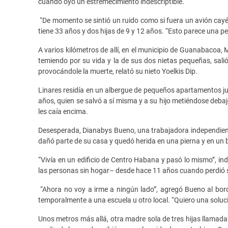
cuando oyó un estremecimiento indescriptible.
“De momento se sintió un ruido como si fuera un avión cayén
tiene 33 años y dos hijas de 9 y 12 años. “Esto parece una pel
A varios kilómetros de allí, en el municipio de Guanabacoa,
temiendo por su vida y la de sus dos nietas pequeñas, sali
provocándole la muerte, relató su nieto Yoelkis Dip.
Linares residía en un albergue de pequeños apartamentos ju
años, quien se salvó a sí misma y a su hijo metiéndose debajo
les caía encima.
Desesperada, Dianabys Bueno, una trabajadora independiente 
dañó parte de su casa y quedó herida en una pierna y en un 
“Vivía en un edificio de Centro Habana y pasó lo mismo”, in
las personas sin hogar– desde hace 11 años cuando perdió s
“Ahora no voy a irme a ningún lado”, agregó Bueno al borde
temporalmente a una escuela u otro local. “Quiero una soluci
Unos metros más allá, otra madre sola de tres hijas llamada