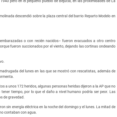
 1940 pero en el pequeño pueblo de Bejucal, en las proximidades de La
molinada descendió sobre la plaza central del barrio Reparto Modelo en
es embarazadas o con recién nacidos– fueron evacuados a otro centro
porque fueron succionados por el viento, dejando las cortinas ondeando
vo.
a madrugada del lunes en las que se mostró con rescatistas, además de
tormenta.
os a unos 172 heridos, algunas personas heridas dijeron a la AP que no
tener tiempo, por lo que el daño a nivel humano podría ser peor. Las
os de gravedad.
n sin energía eléctrica en la noche del domingo y el lunes. La mitad de
s no contaban con agua.