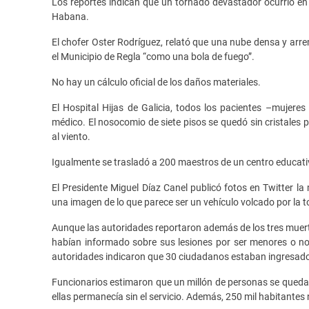
Los reportes indican que un tornado devastador ocurrió en
Habana.
El chofer Oster Rodríguez, relató que una nube densa y arre
el Municipio de Regla “como una bola de fuego”.
No hay un cálculo oficial de los daños materiales.
El Hospital Hijas de Galicia, todos los pacientes –mujer
médico. El nosocomio de siete pisos se quedó sin cristales 
al viento.
Igualmente se trasladó a 200 maestros de un centro educati
El Presidente Miguel Díaz Canel publicó fotos en Twitter l
una imagen de lo que parece ser un vehículo volcado por la 
Aunque las autoridades reportaron además de los tres muert
habían informado sobre sus lesiones por ser menores o no 
autoridades indicaron que 30 ciudadanos estaban ingresad
Funcionarios estimaron que un millón de personas se quedaro
ellas permanecía sin el servicio. Además, 250 mil habitante