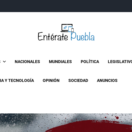
Entérate Puebla
Más que buenas noticias… Un enfoque a la verdader
S
NACIONALES
MUNDIALES
POLÍTICA
LEGISLATIV
IA Y TECNOLOGÍA
OPINIÓN
SOCIEDAD
ANUNCIOS