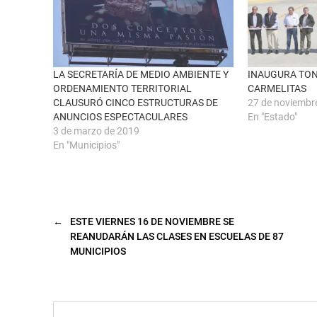
n
e
a
b
v
o
e
o
n
k
t
(
a
S
n
e
LA SECRETARÍA DE MEDIO AMBIENTE Y
INAUGURA TON
a
a
ORDENAMIENTO TERRITORIAL
CARMELITAS
n
b
u
r
CLAUSURÓ CINCO ESTRUCTURAS DE
27 de noviembr
e
e
ANUNCIOS ESPECTACULARES
En "Estado"
v
e
a
n
3 de marzo de 2019
)
u
n
En "Municipios"
a
v
e
n
t
a
n
a
←
ESTE VIERNES 16 DE NOVIEMBRE SE
n
REANUDARÁN LAS CLASES EN ESCUELAS DE 87
u
e
MUNICIPIOS
v
a
)