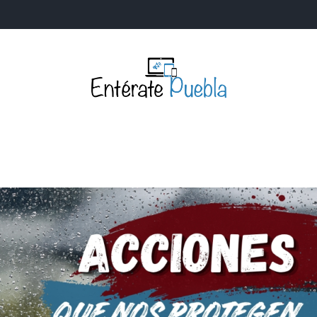
Entérate Puebla
Más que buenas noticias… Un enfoque a la verdader
S
NACIONALES
MUNDIALES
POLÍTICA
LEGISLATIV
IA Y TECNOLOGÍA
OPINIÓN
SOCIEDAD
ANUNCIOS