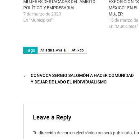
MUJERES DESTACADAS DEL ÁMBITO
EXPOSICIÓN “
n
b
u
r
POLÍTICO Y EMPRESARIAL
MÉXICO” EN E
e
e
7 de marzo de 2023
MUJER
v
e
a
n
En "Municipios"
15 de marzo de
)
u
n
En "Municipios"
a
v
e
n
t
Tags
a
Ariadna Ayala
Atlixco
n
a
n
u
e
v
←
CONVOCA SERGIO SALOMÓN A HACER COMUNIDAD
a
Y DEJAR DE LADO EL INDIVIDUALISMO
)
Leave a Reply
Tu dirección de correo electrónico no será publicada.
Lo