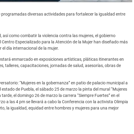
e programadas diversas actividades para fortalecer la igualdad entre
d, así como combatir la violencia contra las mujeres, el gobierno
l Centro Especializado para la Atención de la Mujer han diseñado más
l día internacional de la mujer.
stará enmarcado en exposiciones artísticas, pláticas itinerantes en
es, talleres, capacitaciones, jornadas de salud, asesorías, obras de
ersatorio: “Mujeres en la gobernanza” en patio de palacio municipal a
l estado de Puebla, el sábado 25 de marzo la pinta del mural “Mujeres
 la tarde, el domingo 26 de marzo la carrera “Siempre Fuertes” en el
zo a las 4 pm se llevará a cabo la Conferencia con la activista Olimpia
o, la igualdad, equidad entre hombres y mujeres para una mejor