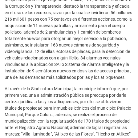
la Corrupción y Transparencia, destacó la transparencia y eficacia
en el uso de los recursos, razón por la cual se invirtieron 56 millones
216 mil 601 pesos con 75 centavos en diferentes acciones, como la
adquisición de 11 nuevas patrullas y armamento para el cuerpo
policiaco, además de 2 ambulancias y 1 camión de bomberos
totalmente nuevos para otorgar un mejor servicio a la población,
asimismo, se instalaron 168 nuevas cámaras de seguridad y
videovigilancia, 12 de ellas lectoras de placas, para la detección de
vehículos relacionados con algún ilícito, 84 alarmas vecinales
vinculadas a la aplicación SAI o Sistema de Alarma Inteligente y la
instalación de 9 semáforos nuevos en dos vías de acceso principal,
una de las demandas más solicitados por las y los atlixquenses.
A través de la Sindicatura Municipal, la munícipe informó que, por
primera vez, una a administración pública se preocupa por darle
certeza jurídica a las y los atlixquenses, por ello, se obtuvieron
títulos de propiedad para inmuebles icónicos del municipio: Palacio
Municipal, Parque Colón…, además, se realizó el proceso de
municipalización con la regularización de 170 títulos de propiedad
ante el Registro Agrario Nacional; además de lograr registrar las
marcas: “Villa Iluminada”, “Atlixco de las Flores”, “Hecho en Atlixco”