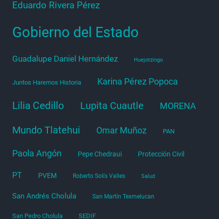
Eduardo Rivera Pérez
Gobierno del Estado
Guadalupe Daniel Hernández
Huejotzingo
Karina Pérez Popoca
Juntos Haremos Historia
Lilia Cedillo
Lupita Cuautle
MORENA
Mundo Tlatehui
Omar Muñoz
PAN
Paola Angón
Pepe Chedraui
Protección Civil
PT
PVEM
Roberto Solís Valles
Salud
San Andrés Cholula
San Martín Texmelucan
San Pedro Cholula
SEDIF