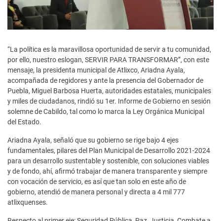
“La política es la maravillosa oportunidad de servir a tu comunidad,
por ello, nuestro eslogan, SERVIR PARA TRANSFORMAR”, con este
mensaje, la presidenta municipal de Atlixco, Ariadna Ayala,
acompañada de regidores y ante la presencia del Gobernador de
Puebla, Miguel Barbosa Huerta, autoridades estatales, municipales
y miles de ciudadanos, rindió su 1er. Informe de Gobierno en sesión
solemne de Cabildo, tal como lo marca la Ley Orgánica Municipal
del Estado.
Ariadna Ayala, señaló que su gobierno se rige bajo 4 ejes
fundamentales, pilares del Plan Municipal de Desarrollo 2021-2024
para un desarrollo sustentable y sostenible, con soluciones viables
y de fondo, ahí, afirmó trabajar de manera transparente y siempre
con vocación de servicio, es así que tan solo en este año de
gobierno, atendió de manera personal y directa a 4 mil 777
atlixquenses.
Respecto al primer eje: Seguridad Pública, Paz, Justicia, Combate a