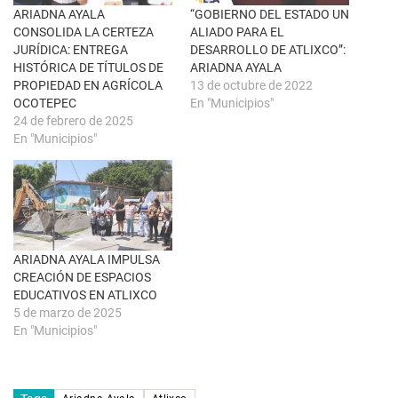
e
o
n
k
ARIADNA AYALA
“GOBIERNO DEL ESTADO UN
t
(
CONSOLIDA LA CERTEZA
ALIADO PARA EL
a
S
n
e
JURÍDICA: ENTREGA
DESARROLLO DE ATLIXCO”:
a
a
HISTÓRICA DE TÍTULOS DE
ARIADNA AYALA
n
b
u
r
PROPIEDAD EN AGRÍCOLA
13 de octubre de 2022
e
e
OCOTEPEC
En "Municipios"
v
e
a
n
24 de febrero de 2025
)
u
En "Municipios"
n
a
v
e
n
t
a
n
a
n
u
ARIADNA AYALA IMPULSA
e
CREACIÓN DE ESPACIOS
v
a
EDUCATIVOS EN ATLIXCO
)
5 de marzo de 2025
En "Municipios"