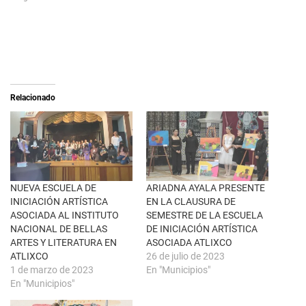
h
a
a
r
r
a
e
c
o
o
n
m
X
p
(
a
S
r
e
t
a
i
Relacionado
b
r
r
e
e
n
e
F
n
a
u
c
n
e
a
b
v
o
e
o
n
k
NUEVA ESCUELA DE
ARIADNA AYALA PRESENTE
t
(
INICIACIÓN ARTÍSTICA
EN LA CLAUSURA DE
a
S
n
e
ASOCIADA AL INSTITUTO
SEMESTRE DE LA ESCUELA
a
a
NACIONAL DE BELLAS
DE INICIACIÓN ARTÍSTICA
n
b
u
r
ARTES Y LITERATURA EN
ASOCIADA ATLIXCO
e
e
ATLIXCO
26 de julio de 2023
v
e
a
n
1 de marzo de 2023
En "Municipios"
)
u
En "Municipios"
n
a
v