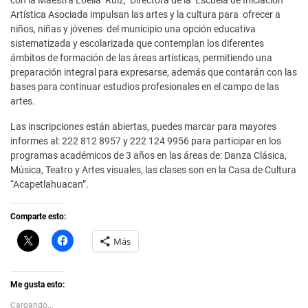
con la Maestra Loelia Ruiz, Directora de la Escuela de Iniciación
Artística Asociada impulsan las artes y la cultura para ofrecer a
niños, niñas y jóvenes del municipio una opción educativa
sistematizada y escolarizada que contemplan los diferentes
ámbitos de formación de las áreas artísticas, permitiendo una
preparación integral para expresarse, además que contarán con las
bases para continuar estudios profesionales en el campo de las
artes.
Las inscripciones están abiertas, puedes marcar para mayores
informes al: 222 812 8957 y 222 124 9956 para participar en los
programas académicos de 3 años en las áreas de: Danza Clásica,
Música, Teatro y Artes visuales, las clases son en la Casa de Cultura
“Acapetlahuacan”.
Comparte esto:
C
H
Más
l
a
i
z
c
c
k
l
t
i
Me gusta esto:
o
c
s
p
Cargando...