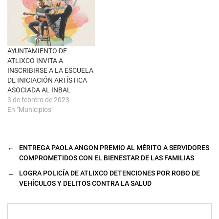
e
n
t
a
n
a
n
u
AYUNTAMIENTO DE
e
ATLIXCO INVITA A
v
a
INSCRIBIRSE A LA ESCUELA
)
DE INICIACIÓN ARTÍSTICA
ASOCIADA AL INBAL
3 de febrero de 2023
En "Municipios"
←
ENTREGA PAOLA ANGON PREMIO AL MÉRITO A SERVIDORES
COMPROMETIDOS CON EL BIENESTAR DE LAS FAMILIAS
→
LOGRA POLICÍA DE ATLIXCO DETENCIONES POR ROBO DE
VEHÍCULOS Y DELITOS CONTRA LA SALUD