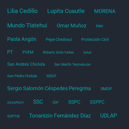
Lilia Cedillo
Lupita Cuautle
MORENA
Mundo Tlatehui
Omar Muñoz
PAN
Paola Angón
Pepe Chedraui
Protección Civil
PT
PVEM
Roberto Solís Valles
Salud
San Andrés Cholula
San Martín Texmelucan
San Pedro Cholula
SEDIF
Sergio Salomón Céspedes Peregrina
SMDIF
SSC
SSPC
SSPPC
SSP
SOSAPACH
Tonantzin Fernández Díaz
UDLAP
SSPTM