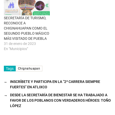
n
t
a
n
a
SECRETARÍA DE TURISMO,
n
u
RECONOCE A
e
CHIGNAHUAPAN COMO EL
v
a
SEGUNDO PUEBLO MÁGICO
)
MÁS VISITADO DE PUEBLA
31 de enero de 2023
En "Municipios"
Tags
Chignahuapan
←
INSCRÍBETE Y PARTICIPA EN LA “2ª CARRERA SIEMPRE
FUERTES” EN ATLIXCO
→
DESDE LA SECRETARÍA DE BIENESTAR SE HA TRABAJADO A
FAVOR DE LOS POBLANOS CON VERDADEROS HÉROES: TOÑO
LÓPEZ