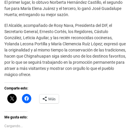
El primer lugar, lo obtuvo Norberta Hernández Castillo, el segundo
fue para María Elena Juárez y el tercero, lo ganó José Guadalupe
Huerta; entregando su mejor sazón.
El Alcalde, acompañado de Rosy Nava, Presidenta del DIF, el
Secretario General, Ernesto Cortés, los Regidores, Cástulo
González, Leticia Aguilar, y las recién reconocidas cocineras,
Yolanda Lecona Portilla y María Clemencia Ruíz López; expresó que
la originalidad y al mismo tiempo la conservación de las tradiciones,
hacen que Chignahuapan siga siendo uno de los destinos favoritos,
por lo que se seguirá trabajando en la promoción permanente para
atraer a más visitantes y mostrar con orgullo lo que el pueblo
mágico ofrece.
Comparte esto:
C
H
Más
l
a
i
z
c
c
k
l
t
i
Me gusta esto:
o
c
s
p
Cargando...
h
a