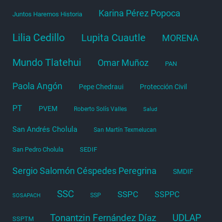
Karina Pérez Popoca
Juntos Haremos Historia
Lilia Cedillo
Lupita Cuautle
MORENA
Mundo Tlatehui
Omar Muñoz
PAN
Paola Angón
Pepe Chedraui
Protección Civil
PT
PVEM
Roberto Solís Valles
Salud
San Andrés Cholula
San Martín Texmelucan
San Pedro Cholula
SEDIF
Sergio Salomón Céspedes Peregrina
SMDIF
SSC
SSPC
SSPPC
SSP
SOSAPACH
Tonantzin Fernández Díaz
UDLAP
SSPTM