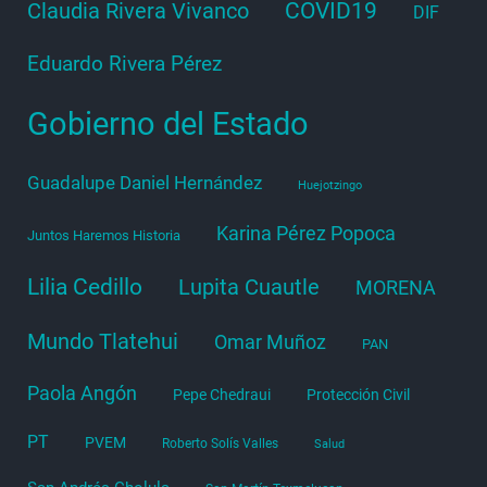
COVID19
Claudia Rivera Vivanco
DIF
Eduardo Rivera Pérez
Gobierno del Estado
Guadalupe Daniel Hernández
Huejotzingo
Karina Pérez Popoca
Juntos Haremos Historia
Lilia Cedillo
Lupita Cuautle
MORENA
Mundo Tlatehui
Omar Muñoz
PAN
Paola Angón
Pepe Chedraui
Protección Civil
PT
PVEM
Roberto Solís Valles
Salud