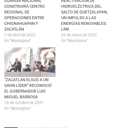
n
k
GUARDIA NACIONAL
REACTIVACIÓN DE
t
(
CONSTRUIRÁ CENTRO
HIDROELÉCTRICA DEL
a
S
n
e
REGIONAL DE
SALTO DE QUETZALAPAN,
a
a
OPERACIONES ENTRE
UN IMPULSO A LAS
n
b
u
r
CHIGNAHUAPAN Y
ENERGÍAS RENOVABLES:
e
e
ZACATLÁN
LRN
v
e
a
n
7 de abril de 2022
26 de mayo de 2022
)
u
En "Municipios"
En "Municipios"
n
a
v
e
n
t
a
n
a
n
u
“ZACATLÁN ELIGIÓ A UN
e
GRAN LÍDER” RECONOCIÓ
v
a
EL GOBERNADOR LUIS
)
MIGUEL BARBOSA
16 de octubre de 2021
En "Municipios"