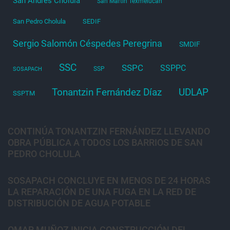
San Andrés Cholula
San Martín Texmelucan
San Pedro Cholula
SEDIF
Sergio Salomón Céspedes Peregrina
SMDIF
SSC
SSPC
SSPPC
SSP
SOSAPACH
Tonantzin Fernández Díaz
UDLAP
SSPTM
CONTINÚA TONANTZIN FERNÁNDEZ LLEVANDO
OBRA PÚBLICA A TODOS LOS BARRIOS DE SAN
PEDRO CHOLULA
SOSAPACH CONCLUYE EN MENOS DE 24 HORAS
LA REPARACIÓN DE UNA FUGA EN LA RED DE
DISTRIBUCIÓN DE AGUA POTABLE
OMAR MUÑOZ INICIA CONSTRUCCIÓN DEL