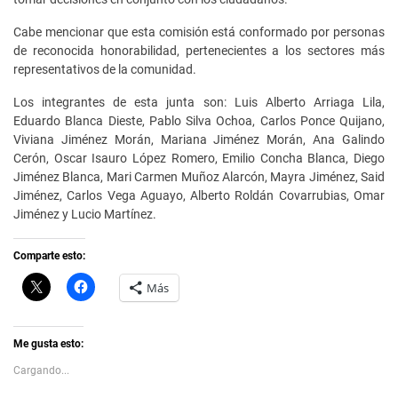
Cabe mencionar que esta comisión está conformado por personas
de reconocida honorabilidad, pertenecientes a los sectores más
representativos de la comunidad.
Los integrantes de esta junta son: Luis Alberto Arriaga Lila,
Eduardo Blanca Dieste, Pablo Silva Ochoa, Carlos Ponce Quijano,
Viviana Jiménez Morán, Mariana Jiménez Morán, Ana Galindo
Cerón, Oscar Isauro López Romero, Emilio Concha Blanca, Diego
Jiménez Blanca, Mari Carmen Muñoz Alarcón, Mayra Jiménez, Said
Jiménez, Carlos Vega Aguayo, Alberto Roldán Covarrubias, Omar
Jiménez y Lucio Martínez.
Comparte esto:
C
H
Más
l
a
i
z
c
c
k
l
t
i
Me gusta esto:
o
c
s
p
Cargando...
h
a
a
r