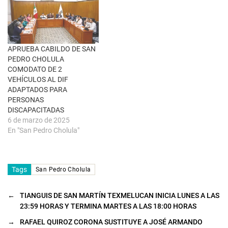
t
a
n
a
n
u
e
APRUEBA CABILDO DE SAN
v
a
PEDRO CHOLULA
)
COMODATO DE 2
VEHÍCULOS AL DIF
ADAPTADOS PARA
PERSONAS
DISCAPACITADAS
6 de marzo de 2025
En "San Pedro Cholula"
Tags
San Pedro Cholula
←
TIANGUIS DE SAN MARTÍN TEXMELUCAN INICIA LUNES A LAS
23:59 HORAS Y TERMINA MARTES A LAS 18:00 HORAS
→
RAFAEL QUIROZ CORONA SUSTITUYE A JOSÉ ARMANDO