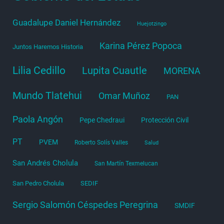
Guadalupe Daniel Hernández
Huejotzingo
Karina Pérez Popoca
Juntos Haremos Historia
Lilia Cedillo
Lupita Cuautle
MORENA
Mundo Tlatehui
Omar Muñoz
PAN
Paola Angón
Pepe Chedraui
Protección Civil
PT
PVEM
Roberto Solís Valles
Salud
San Andrés Cholula
San Martín Texmelucan
San Pedro Cholula
SEDIF
Sergio Salomón Céspedes Peregrina
SMDIF