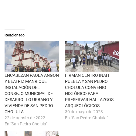
r
a
e
c
o
o
n
m
X
p
(
a
S
r
e
t
a
i
Relacionado
b
r
r
e
e
n
e
F
n
a
u
c
n
e
a
b
v
o
e
o
n
k
ENCABEZAN PAOLA ANGON
FIRMAN CENTRO INAH
t
(
Y BEATRIZ MANRIQUE
PUEBLA Y SAN PEDRO
a
S
n
e
INSTALACIÓN DEL
CHOLULA CONVENIO
a
a
CONSEJO MUNICIPAL DE
HISTÓRICO PARA
n
b
u
r
DESARROLLO URBANO Y
PRESERVAR HALLAZGOS
e
e
VIVIENDA DE SAN PEDRO
ARQUEOLÓGICOS
v
e
a
n
CHOLULA
30 de mayo de 2023
)
u
22 de agosto de 2022
En "San Pedro Cholula"
n
a
En "San Pedro Cholula"
v
e
n