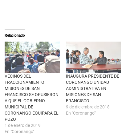
r
a
e
c
o
o
n
m
X
p
(
a
S
r
e
t
a
i
Relacionado
b
r
r
e
e
n
e
F
n
a
u
c
n
e
a
b
v
o
e
o
n
k
VECINOS DEL
INAUGURA PRESIDENTE DE
t
(
FRACCIONAMIENTO
CORONANGO UNIDAD
a
S
n
e
MISIONES DE SAN
ADMINISTRATIVA EN
a
a
FRANCISCO SE OPUSIERON
MISIONES DE SAN
n
b
u
r
A QUE EL GOBIERNO
FRANCISCO
e
e
MUNICIPAL DE
9 de diciembre de 2018
v
e
a
n
CORONANGO EQUIPARA EL
En "Coronango"
)
u
POZO
n
a
1 de enero de 2019
v
En "Coronango"
e
n