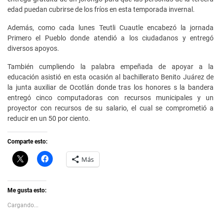
edad puedan cubrirse de los fríos en esta temporada invernal.
Además, como cada lunes Teutli Cuautle encabezó la jornada
Primero el Pueblo donde atendió a los ciudadanos y entregó
diversos apoyos.
También cumpliendo la palabra empeñada de apoyar a la
educación asistió en esta ocasión al bachillerato Benito Juárez de
la junta auxiliar de Ocotlán donde tras los honores s la bandera
entregó cinco computadoras con recursos municipales y un
proyector con recursos de su salario, el cual se comprometió a
reducir en un 50 por ciento.
Comparte esto:
C
H
Más
l
a
i
z
c
c
k
l
t
i
Me gusta esto:
o
c
s
p
Cargando...
h
a
a
r