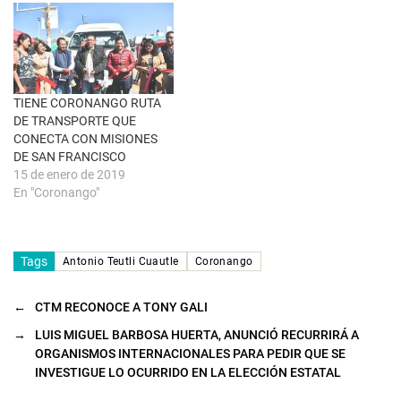
t
a
n
a
n
u
e
v
a
TIENE CORONANGO RUTA
)
DE TRANSPORTE QUE
CONECTA CON MISIONES
DE SAN FRANCISCO
15 de enero de 2019
En "Coronango"
Tags
Antonio Teutli Cuautle
Coronango
←
CTM RECONOCE A TONY GALI
→
LUIS MIGUEL BARBOSA HUERTA, ANUNCIÓ RECURRIRÁ A
ORGANISMOS INTERNACIONALES PARA PEDIR QUE SE
INVESTIGUE LO OCURRIDO EN LA ELECCIÓN ESTATAL