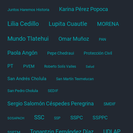
Karina Pérez Popoca
Juntos Haremos Historia
Lilia Cedillo
Lupita Cuautle
MORENA
Mundo Tlatehui
Omar Muñoz
PAN
Paola Angón
Pepe Chedraui
Protección Civil
PT
PVEM
Roberto Solís Valles
Salud
San Andrés Cholula
San Martín Texmelucan
San Pedro Cholula
SEDIF
Sergio Salomón Céspedes Peregrina
SMDIF
SSC
SSPC
SSPPC
SSP
SOSAPACH
Tonantzin Fernández Díaz
UDLAP
SSPTM