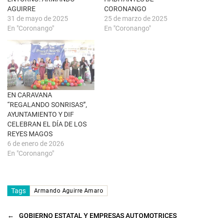
n
b
u
r
AGUIRRE
CORONANGO
e
e
31 de mayo de 2025
25 de marzo de 2025
v
e
a
n
En "Coronango"
En "Coronango"
)
u
n
a
v
e
n
t
a
n
a
EN CARAVANA
n
u
“REGALANDO SONRISAS”,
e
AYUNTAMIENTO Y DIF
v
a
CELEBRAN EL DÍA DE LOS
)
REYES MAGOS
6 de enero de 2026
En "Coronango"
Tags
Armando Aguirre Amaro
←
GOBIERNO ESTATAL Y EMPRESAS AUTOMOTRICES