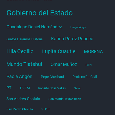
Gobierno del Estado
Guadalupe Daniel Hernández
Huejotzingo
Karina Pérez Popoca
Juntos Haremos Historia
Lilia Cedillo
Lupita Cuautle
MORENA
Mundo Tlatehui
Omar Muñoz
PAN
Paola Angón
Pepe Chedraui
Protección Civil
PT
PVEM
Roberto Solís Valles
Salud
San Andrés Cholula
San Martín Texmelucan
San Pedro Cholula
SEDIF