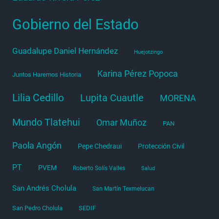
Gobierno del Estado
Guadalupe Daniel Hernández
Huejotzingo
Karina Pérez Popoca
Juntos Haremos Historia
Lilia Cedillo
Lupita Cuautle
MORENA
Mundo Tlatehui
Omar Muñoz
PAN
Paola Angón
Pepe Chedraui
Protección Civil
PT
PVEM
Roberto Solís Valles
Salud
San Andrés Cholula
San Martín Texmelucan
San Pedro Cholula
SEDIF