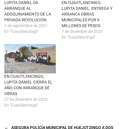
n
k
LUPITA DANIEL DA
EN CUAUTLANCINGO,
t
(
ARRANQUE AL
LUPITA DANIEL, ENTREGA Y
a
S
n
e
ADOQUINAMIENTO DE LA
ARRANCA OBRAS
a
a
PRIVADA REVOLUCIÓN
MUNICIPALES POR 9
n
b
u
r
2 de septiembre de 2021
MILLONES DE PESOS
e
e
En "Cuautlancingo"
7 de diciembre de 2020
v
e
a
n
En "Cuautlancingo"
)
u
n
a
v
e
n
t
a
n
a
EN CUAUTLANCINGO,
n
u
LUPITA DANIEL CIERRA EL
e
AÑO CON ARRANQUE DE
v
a
OBRAS
)
27 de diciembre de 2020
En "Cuautlancingo"
←
ASEGURA POLICÍA MUNICIPAL DE HUEJOTZINGO A DOS