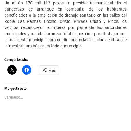
Un millón 178 mil 112 pesos, la presidenta municipal dio el
banderazo de arranque en compañía de los habitantes
beneficiados a la ampliación de drenaje sanitario en las calles del
Roble, Las Palmas, Encino, Cristo, Privada Cristo y Pinos, los
vecinos reconocieron el interés por parte de las autoridades
municipales y manifestaron su total disposición para trabajar con
la presidenta municipal para continuar con la ejecución de obras de
infraestructura básica en todo el municipio.
Comparte esto:
C
H
Más
l
a
i
z
c
c
k
l
t
i
Me gusta esto:
o
c
s
p
Cargando...
h
a
a
r
r
a
e
c
o
o
n
m
X
p
(
a
S
r