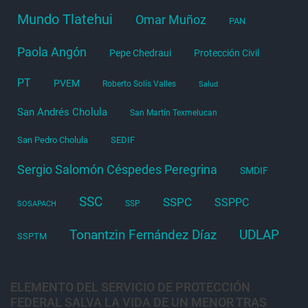
Mundo Tlatehui
Omar Muñoz
PAN
Paola Angón
Pepe Chedraui
Protección Civil
PT
PVEM
Roberto Solís Valles
Salud
San Andrés Cholula
San Martín Texmelucan
San Pedro Cholula
SEDIF
Sergio Salomón Céspedes Peregrina
SMDIF
SSC
SSPC
SSPPC
SSP
SOSAPACH
Tonantzin Fernández Díaz
UDLAP
SSPTM
ELEMENTO DEL SERVICIO DE PROTECCIÓN
FEDERAL SALVA LA VIDA DE UN MENOR TRAS