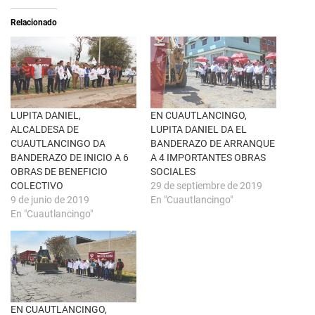
e
t
a
i
Relacionado
b
r
r
e
e
n
e
F
n
a
u
c
n
e
a
b
v
o
e
o
n
k
LUPITA DANIEL,
EN CUAUTLANCINGO,
t
(
ALCALDESA DE
LUPITA DANIEL DA EL
a
S
n
e
CUAUTLANCINGO DA
BANDERAZO DE ARRANQUE
a
a
BANDERAZO DE INICIO A 6
A 4 IMPORTANTES OBRAS
n
b
u
r
OBRAS DE BENEFICIO
SOCIALES
e
e
COLECTIVO
29 de septiembre de 2019
v
e
a
n
9 de junio de 2019
En "Cuautlancingo"
)
u
En "Cuautlancingo"
n
a
v
e
n
t
a
n
a
n
u
EN CUAUTLANCINGO,