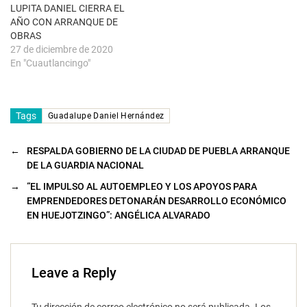
e
LUPITA DANIEL CIERRA EL
v
a
AÑO CON ARRANQUE DE
)
OBRAS
27 de diciembre de 2020
En "Cuautlancingo"
Tags
Guadalupe Daniel Hernández
←
RESPALDA GOBIERNO DE LA CIUDAD DE PUEBLA ARRANQUE
DE LA GUARDIA NACIONAL
→
“EL IMPULSO AL AUTOEMPLEO Y LOS APOYOS PARA
EMPRENDEDORES DETONARÁN DESARROLLO ECONÓMICO
EN HUEJOTZINGO”: ANGÉLICA ALVARADO
Leave a Reply