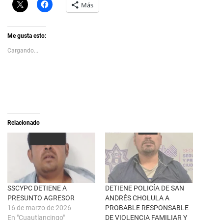
C
H
Más
l
a
i
z
c
c
k
l
t
i
Me gusta esto:
o
c
s
p
Cargando...
h
a
a
r
r
a
e
c
o
o
n
m
X
p
(
a
S
r
e
t
a
i
Relacionado
b
r
r
e
e
n
e
F
n
a
u
c
n
e
a
b
v
o
e
o
n
k
SSCYPC DETIENE A
DETIENE POLICÍA DE SAN
t
(
PRESUNTO AGRESOR
ANDRÉS CHOLULA A
a
S
n
e
16 de marzo de 2026
PROBABLE RESPONSABLE
a
a
En "Cuautlancingo"
DE VIOLENCIA FAMILIAR Y