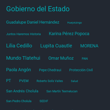
Gobierno del Estado
Guadalupe Daniel Hernández
Huejotzingo
Karina Pérez Popoca
Juntos Haremos Historia
Lilia Cedillo
Lupita Cuautle
MORENA
Mundo Tlatehui
Omar Muñoz
PAN
Paola Angón
Pepe Chedraui
Protección Civil
PT
PVEM
Roberto Solís Valles
Salud
San Andrés Cholula
San Martín Texmelucan
San Pedro Cholula
SEDIF