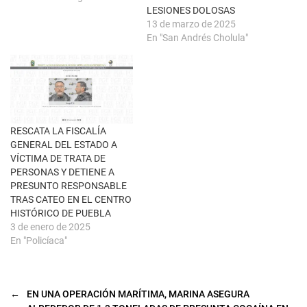
n
b
u
r
LESIONES DOLOSAS
e
e
13 de marzo de 2025
v
e
a
n
En "San Andrés Cholula"
)
u
n
a
v
e
n
t
a
n
a
RESCATA LA FISCALÍA
n
u
GENERAL DEL ESTADO A
e
VÍCTIMA DE TRATA DE
v
a
PERSONAS Y DETIENE A
)
PRESUNTO RESPONSABLE
TRAS CATEO EN EL CENTRO
HISTÓRICO DE PUEBLA
3 de enero de 2025
En "Policíaca"
←
EN UNA OPERACIÓN MARÍTIMA, MARINA ASEGURA