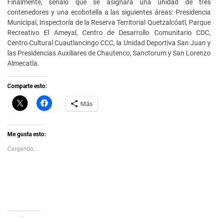
Finalmente, señaló que se asignará una unidad de tres
contenedores y una ecobotella a las siguientes áreas: Presidencia
Municipal, Inspectoría de la Reserva Territorial Quetzalcóatl, Parque
Recreativo El Ameyal, Centro de Desarrollo Comunitario CDC,
Centro Cultural Cuautlancingo CCC, la Unidad Deportiva San Juan y
las Presidencias Auxiliares de Chautenco, Sanctorum y San Lorenzo
Almecatla.
Comparte esto:
C
H
Más
l
a
i
z
c
c
k
l
t
i
Me gusta esto:
o
c
s
p
Cargando...
h
a
a
r
r
a
e
c
o
o
n
m
X
p
(
a
S
r
e
t
a
i