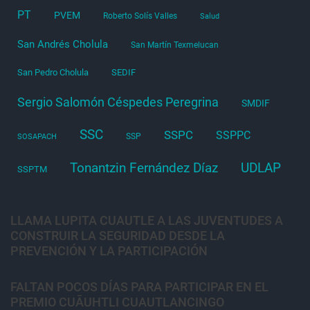
PT
PVEM
Roberto Solís Valles
Salud
San Andrés Cholula
San Martín Texmelucan
San Pedro Cholula
SEDIF
Sergio Salomón Céspedes Peregrina
SMDIF
SSC
SSPC
SSPPC
SSP
SOSAPACH
Tonantzin Fernández Díaz
UDLAP
SSPTM
LLAMA LUPITA CUAUTLE A LAS JUVENTUDES A
CONSTRUIR LA SEGURIDAD DESDE LA
PREVENCIÓN Y LA PARTICIPACIÓN
FALTAN POCOS DÍAS PARA PARTICIPAR EN EL
PREMIO CUĀUHTLI CUAUTLANCINGO