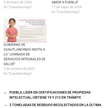
a
a
9 de enero de 2026
AMOR A PUEBLA”
n
b
u
r
En "Cuautlancingo"
17 de mayo de 2026
e
e
En "Cuautlancingo"
v
e
a
n
)
u
n
a
v
e
n
t
a
n
GOBIERNO DE
a
CUAUTLANCINGO INVITA A
n
u
LA “JORNADA DE
e
SERVICIOS INTEGRALES DE
v
a
SALUD”
)
2 de octubre de 2025
En "Cuautlancingo"
←
PUEBLA, LÍDER EN CERTIFICACIONES DE PROPIEDAD
INTELECTUAL; OBTIENE 74 Y 212 EN TRÁMITE
→
2 TONELADAS DE RESIDUOS RECOLECTADOS EN LA ÚLTIMA