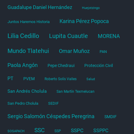
Guadalupe Daniel Hernández
Huejotzingo
Karina Pérez Popoca
Juntos Haremos Historia
Lilia Cedillo
Lupita Cuautle
MORENA
Mundo Tlatehui
Omar Muñoz
PAN
Paola Angón
Pepe Chedraui
Protección Civil
PT
PVEM
Roberto Solís Valles
Salud
San Andrés Cholula
San Martín Texmelucan
San Pedro Cholula
SEDIF
Sergio Salomón Céspedes Peregrina
SMDIF
SSC
SSPC
SSPPC
SSP
SOSAPACH