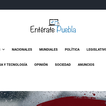
Entérate Puebla
Más que buenas noticias… Un enfoque a la verdader
S
NACIONALES
MUNDIALES
POLÍTICA
LEGISLATIV
IA Y TECNOLOGÍA
OPINIÓN
SOCIEDAD
ANUNCIOS