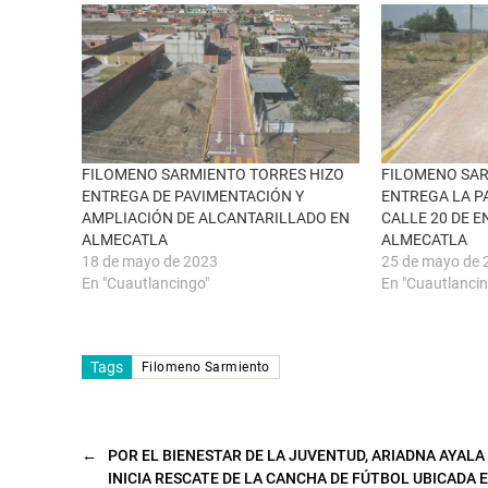
r
e
e
n
e
F
n
a
u
c
n
e
a
b
v
o
e
o
n
k
t
(
a
S
n
e
FILOMENO SARMIENTO TORRES HIZO
FILOMENO SA
a
a
ENTREGA DE PAVIMENTACIÓN Y
ENTREGA LA P
n
b
u
r
AMPLIACIÓN DE ALCANTARILLADO EN
CALLE 20 DE 
e
e
ALMECATLA
ALMECATLA
v
e
a
n
18 de mayo de 2023
25 de mayo de 
)
u
n
En "Cuautlancingo"
En "Cuautlancin
a
v
e
n
t
Tags
a
Filomeno Sarmiento
n
a
n
u
e
v
←
POR EL BIENESTAR DE LA JUVENTUD, ARIADNA AYALA
a
INICIA RESCATE DE LA CANCHA DE FÚTBOL UBICADA 
)