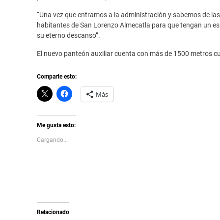
“Una vez que entramos a la administración y sabemos de la
habitantes de San Lorenzo Almecatla para que tengan un esp
su eterno descanso”.
El nuevo panteón auxiliar cuenta con más de 1500 metros cuad
Comparte esto:
C
H
Más
l
a
i
z
c
c
k
l
t
i
Me gusta esto:
o
c
s
p
Cargando...
h
a
a
r
r
a
e
c
o
o
n
m
X
p
(
a
S
r
e
t
a
i
Relacionado
b
r