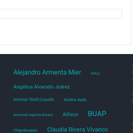
Alejandro Armenta Mier
AMLO
Angélica Alvarado Juárez
Antonio Teutli Cuautle
Ariadna Ayala
BUAP
Atlixco
Armando Aguirre Amaro
Claudia Rivera Vivanco
Chignahuapan