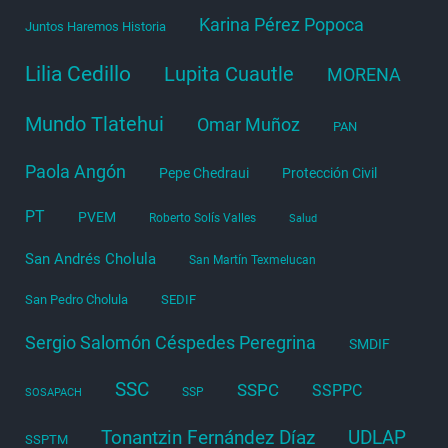
Karina Pérez Popoca
Juntos Haremos Historia
Lilia Cedillo
Lupita Cuautle
MORENA
Mundo Tlatehui
Omar Muñoz
PAN
Paola Angón
Pepe Chedraui
Protección Civil
PT
PVEM
Roberto Solís Valles
Salud
San Andrés Cholula
San Martín Texmelucan
San Pedro Cholula
SEDIF
Sergio Salomón Céspedes Peregrina
SMDIF
SSC
SSPC
SSPPC
SSP
SOSAPACH
Tonantzin Fernández Díaz
UDLAP
SSPTM