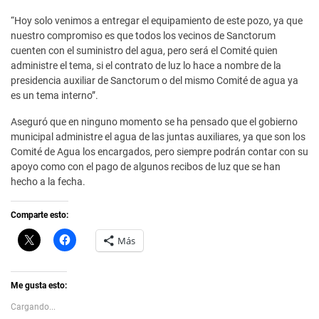
“Hoy solo venimos a entregar el equipamiento de este pozo, ya que
nuestro compromiso es que todos los vecinos de Sanctorum
cuenten con el suministro del agua, pero será el Comité quien
administre el tema, si el contrato de luz lo hace a nombre de la
presidencia auxiliar de Sanctorum o del mismo Comité de agua ya
es un tema interno”.
Aseguró que en ninguno momento se ha pensado que el gobierno
municipal administre el agua de las juntas auxiliares, ya que son los
Comité de Agua los encargados, pero siempre podrán contar con su
apoyo como con el pago de algunos recibos de luz que se han
hecho a la fecha.
Comparte esto:
C
H
Más
l
a
i
z
c
c
k
l
t
i
Me gusta esto:
o
c
s
p
Cargando...
h
a