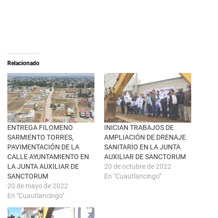
a
r
r
a
e
c
o
o
n
m
X
p
(
a
S
r
e
t
a
i
Relacionado
b
r
r
e
e
n
e
F
n
a
u
c
n
e
a
b
v
o
e
o
n
k
ENTREGA FILOMENO
INICIAN TRABAJOS DE
t
(
SARMIENTO TORRES,
AMPLIACIÓN DE DRENAJE
a
S
n
e
PAVIMENTACIÓN DE LA
SANITARIO EN LA JUNTA
a
a
CALLE AYUNTAMIENTO EN
AUXILIAR DE SANCTORUM
n
b
u
r
LA JUNTA AUXILIAR DE
20 de octubre de 2022
e
e
SANCTORUM
En "Cuautlancingo"
v
e
a
n
20 de mayo de 2022
)
u
En "Cuautlancingo"
n
a
v
e