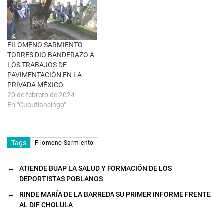
n
t
a
n
a
n
u
FILOMENO SARMIENTO
e
TORRES DIO BANDERAZO A
v
a
LOS TRABAJOS DE
)
PAVIMENTACIÓN EN LA
PRIVADA MÉXICO
20 de febrero de 2024
En "Cuautlancingo"
Tags
Filomeno Sarmiento
←
ATIENDE BUAP LA SALUD Y FORMACIÓN DE LOS
DEPORTISTAS POBLANOS
→
RINDE MARÍA DE LA BARREDA SU PRIMER INFORME FRENTE
AL DIF CHOLULA