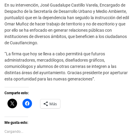
En su intervención, José Guadalupe Castillo Varela, Encargado de
Despacho de la Secretaría de Desarrollo Urbano y Medio Ambiente,
puntualizó que en la dependencia han seguido la instrucción del edil
Omar Muñoz de hacer trabajo de territorio y no de escritorio y que
por ello se ha enfocado en generar relaciones públicas con
instituciones de diversos ámbitos, que beneficien a los ciudadanos
de Cuautlancingo.
“La firma que hoy se lleva a cabo permitirá que futuros
administradores, mercadólogos, diseñadores gráficos,
comunicólogos y alumnos de otras carreras se integren a las
distintas áreas del ayuntamiento. Gracias presidente por aperturar
esta oportunidad para las nuevas generaciones”.
Comparte esto:
C
H
Más
l
a
i
z
c
c
k
l
t
i
Me gusta esto:
o
c
s
p
Cargando...
h
a