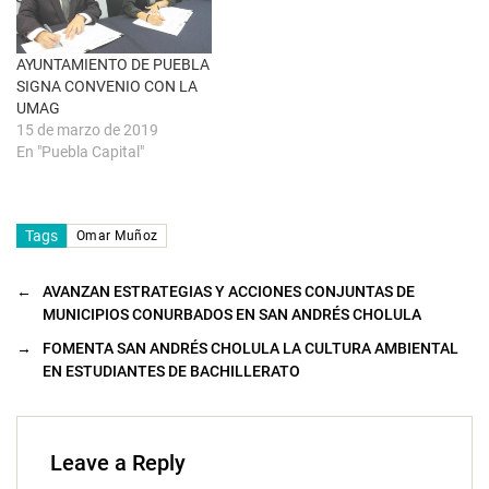
e
n
t
a
n
AYUNTAMIENTO DE PUEBLA
a
SIGNA CONVENIO CON LA
n
u
UMAG
e
15 de marzo de 2019
v
a
En "Puebla Capital"
)
Tags
Omar Muñoz
←
AVANZAN ESTRATEGIAS Y ACCIONES CONJUNTAS DE
MUNICIPIOS CONURBADOS EN SAN ANDRÉS CHOLULA
→
FOMENTA SAN ANDRÉS CHOLULA LA CULTURA AMBIENTAL
EN ESTUDIANTES DE BACHILLERATO
Leave a Reply