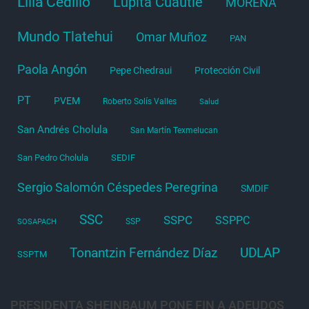
Lilia Cedillo
Lupita Cuautle
MORENA
Mundo Tlatehui
Omar Muñoz
PAN
Paola Angón
Pepe Chedraui
Protección Civil
PT
PVEM
Roberto Solís Valles
Salud
San Andrés Cholula
San Martín Texmelucan
San Pedro Cholula
SEDIF
Sergio Salomón Céspedes Peregrina
SMDIF
SSC
SSPC
SSPPC
SSP
SOSAPACH
Tonantzin Fernández Díaz
UDLAP
SSPTM
PRESIDENTA SHEINBAUM PONE FIN A ADEUDOS