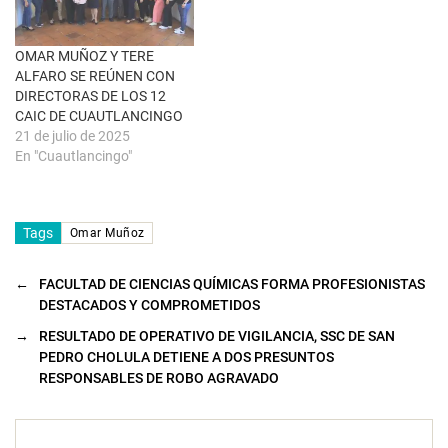
v
e
n
t
OMAR MUÑOZ Y TERE
a
n
ALFARO SE REÚNEN CON
a
DIRECTORAS DE LOS 12
n
u
CAIC DE CUAUTLANCINGO
e
21 de julio de 2025
v
a
En "Cuautlancingo"
)
Tags
Omar Muñoz
←
FACULTAD DE CIENCIAS QUÍMICAS FORMA PROFESIONISTAS
DESTACADOS Y COMPROMETIDOS
→
RESULTADO DE OPERATIVO DE VIGILANCIA, SSC DE SAN
PEDRO CHOLULA DETIENE A DOS PRESUNTOS
RESPONSABLES DE ROBO AGRAVADO