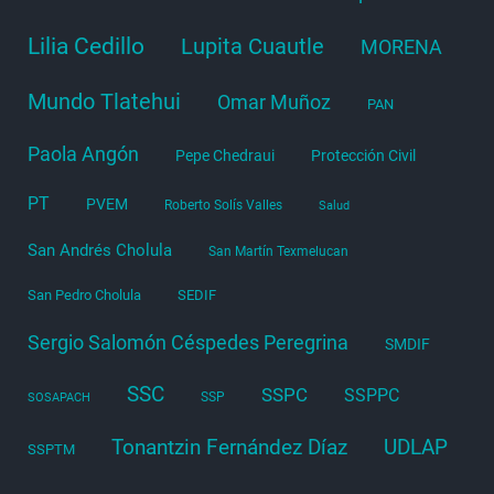
Lilia Cedillo
Lupita Cuautle
MORENA
Mundo Tlatehui
Omar Muñoz
PAN
Paola Angón
Pepe Chedraui
Protección Civil
PT
PVEM
Roberto Solís Valles
Salud
San Andrés Cholula
San Martín Texmelucan
San Pedro Cholula
SEDIF
Sergio Salomón Céspedes Peregrina
SMDIF
SSC
SSPC
SSPPC
SSP
SOSAPACH
Tonantzin Fernández Díaz
UDLAP
SSPTM