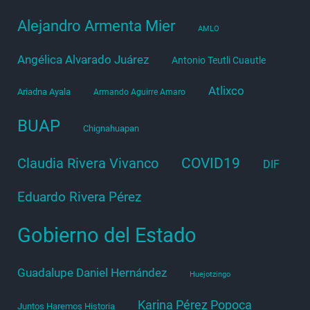
Alejandro Armenta Mier
AMLO
Angélica Alvarado Juárez
Antonio Teutli Cuautle
Atlixco
Ariadna Ayala
Armando Aguirre Amaro
BUAP
Chignahuapan
COVID19
Claudia Rivera Vivanco
DIF
Eduardo Rivera Pérez
Gobierno del Estado
Guadalupe Daniel Hernández
Huejotzingo
Karina Pérez Popoca
Juntos Haremos Historia