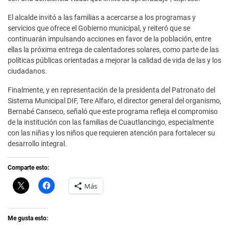
El alcalde invitó a las familias a acercarse a los programas y
servicios que ofrece el Gobierno municipal, y reiteró que se
continuarán impulsando acciones en favor de la población, entre
ellas la próxima entrega de calentadores solares, como parte de las
políticas públicas orientadas a mejorar la calidad de vida de las y los
ciudadanos.
Finalmente, y en representación de la presidenta del Patronato del
Sistema Municipal DIF, Tere Alfaro, el director general del organismo,
Bernabé Canseco, señaló que este programa refleja el compromiso
de la institución con las familias de Cuautlancingo, especialmente
con las niñas y los niños que requieren atención para fortalecer su
desarrollo integral.
Comparte esto:
C
H
Más
l
a
i
z
c
c
k
l
t
i
Me gusta esto:
o
c