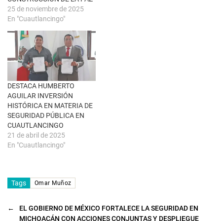
v
e
a
n
25 de noviembre de 2025
)
u
En "Cuautlancingo"
n
a
v
e
n
t
a
n
a
n
u
DESTACA HUMBERTO
e
AGUILAR INVERSIÓN
v
a
HISTÓRICA EN MATERIA DE
)
SEGURIDAD PÚBLICA EN
CUAUTLANCINGO
21 de abril de 2025
En "Cuautlancingo"
Tags
Omar Muñoz
←
EL GOBIERNO DE MÉXICO FORTALECE LA SEGURIDAD EN
MICHOACÁN CON ACCIONES CONJUNTAS Y DESPLIEGUE