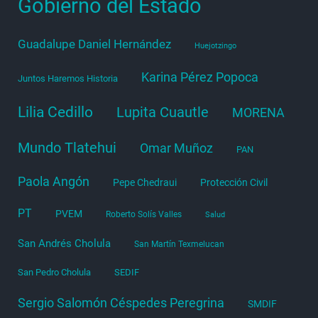
Gobierno del Estado
Guadalupe Daniel Hernández
Huejotzingo
Karina Pérez Popoca
Juntos Haremos Historia
Lilia Cedillo
Lupita Cuautle
MORENA
Mundo Tlatehui
Omar Muñoz
PAN
Paola Angón
Pepe Chedraui
Protección Civil
PT
PVEM
Roberto Solís Valles
Salud
San Andrés Cholula
San Martín Texmelucan
San Pedro Cholula
SEDIF
Sergio Salomón Céspedes Peregrina
SMDIF