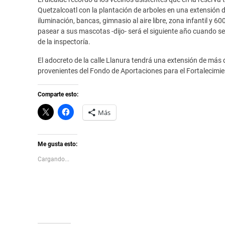
Quetzalcoatl con la plantación de arboles en una extensión
iluminación, bancas, gimnasio al aire libre, zona infantil y
pasear a sus mascotas -dijo- será el siguiente año cuando se
de la inspectoría.
El adocreto de la calle Llanura tendrá una extensión de más 
provenientes del Fondo de Aportaciones para el Fortalecimie
Comparte esto:
C
H
Más
l
a
i
z
c
c
k
l
t
i
Me gusta esto:
o
c
s
p
Cargando...
h
a
a
r
r
a
e
c
o
o
n
m
X
p
(
a
S
r
e
t