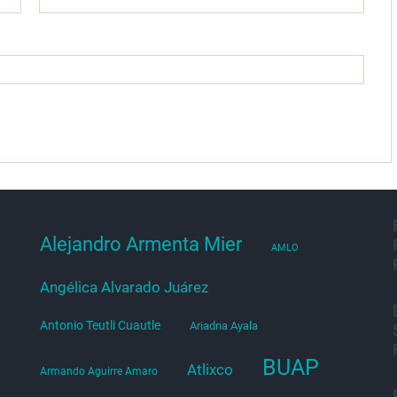
Alejandro Armenta Mier
AMLO
Angélica Alvarado Juárez
Antonio Teutli Cuautle
Ariadna Ayala
BUAP
Atlixco
Armando Aguirre Amaro