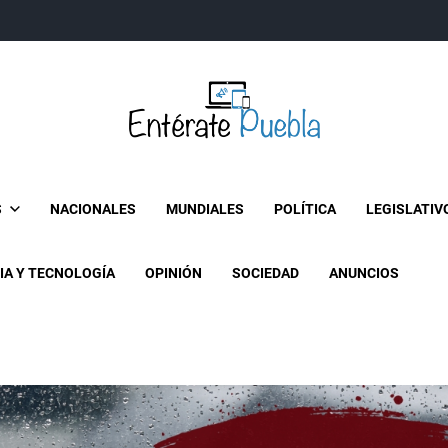
Entérate Puebla
Más que buenas noticias… Un enfoque a la verdader
S
NACIONALES
MUNDIALES
POLÍTICA
LEGISLATIV
IA Y TECNOLOGÍA
OPINIÓN
SOCIEDAD
ANUNCIOS