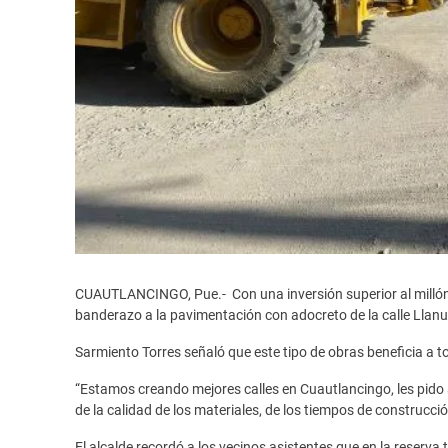
CUAUTLANCINGO, Pue.- Con una inversión superior al millón 
banderazo a la pavimentación con adocreto de la calle Llanura
Sarmiento Torres señaló que este tipo de obras beneficia a t
“Estamos creando mejores calles en Cuautlancingo, les pido 
de la calidad de los materiales, de los tiempos de construcci
El alcalde recordó a los vecinos asistentes que en la reserva 