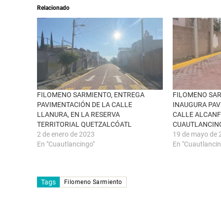
a
i
Relacionado
b
r
r
e
e
n
e
F
n
a
u
c
n
e
a
b
v
o
e
o
n
k
t
(
a
S
n
e
FILOMENO SARMIENTO, ENTREGA
FILOMENO SA
a
a
PAVIMENTACIÓN DE LA CALLE
INAUGURA PAV
n
b
u
r
LLANURA, EN LA RESERVA
CALLE ALCANF
e
e
TERRITORIAL QUETZALCÓATL
CUAUTLANCIN
v
e
a
n
2 de enero de 2023
19 de mayo de 
)
u
n
En "Cuautlancingo"
En "Cuautlancin
a
v
e
n
t
Tags
a
Filomeno Sarmiento
n
a
n
u
e