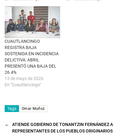
)
u
n
a
v
e
n
t
a
n
a
CUAUTLANCINGO
n
u
REGISTRA BAJA
e
SOSTENIDA EN INCIDENCIA
v
a
DELICTIVA: ABRIL
)
PRESENTÓ UNA BAJA DEL
26.4%
13 de mayo de 2026
En "Cuautlancingo"
Tags
Omar Muñoz
←
ATIENDE GOBIERNO DE TONANTZIN FERNÁNDEZ A
REPRESENTANTES DE LOS PUEBLOS ORIGINARIOS