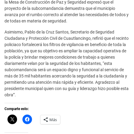
la Mesa de Construcción de Paz y Seguridad expresó que el
proyecto de la subcomandancia demuestra que el municipio
avanza por el rumbo correcto al atender las necesidades de todos y
de todas en materia de seguridad.
Asimismo, Pablo de la Cruz Santos, Secretario de Seguridad
Ciudadana y Protección Civil de Cuautlancingo, refirió que el recinto
policiaco fortalecerá los filtros de vigilancia en beneficio de toda la
población, ya que su objetivo es ampliar la capacidad operativa de
la policía y brindar mejores condiciones de trabajo a quienes
diariamente velan por la seguridad de los habitantes, “esta
subcomandancia será un espacio digno y funcional al servicio de
más de 35 mil habitantes acercando la seguridad a la ciudadanía y
permitiendo una atención más rápida y eficiente. Agradezco al
presidente municipal quien con su guía y liderazgo hizo posible esta
obra”.
Comparte esto:
C
H
Más
l
a
i
z
c
c