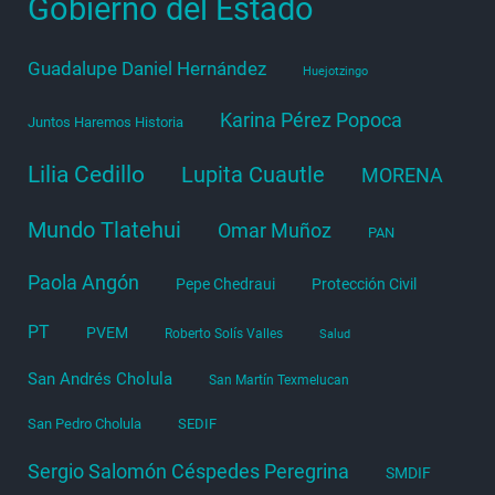
Gobierno del Estado
Guadalupe Daniel Hernández
Huejotzingo
Karina Pérez Popoca
Juntos Haremos Historia
Lilia Cedillo
Lupita Cuautle
MORENA
Mundo Tlatehui
Omar Muñoz
PAN
Paola Angón
Pepe Chedraui
Protección Civil
PT
PVEM
Roberto Solís Valles
Salud
San Andrés Cholula
San Martín Texmelucan
San Pedro Cholula
SEDIF
Sergio Salomón Céspedes Peregrina
SMDIF