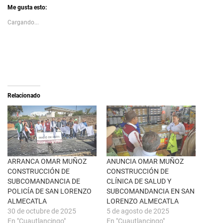
k
l
t
i
Me gusta esto:
o
c
s
p
Cargando...
h
a
a
r
r
a
e
c
o
o
n
m
X
p
(
a
S
r
e
t
a
i
Relacionado
b
r
r
e
e
n
e
F
n
a
u
c
n
e
a
b
v
o
e
o
n
k
ARRANCA OMAR MUÑOZ
ANUNCIA OMAR MUÑOZ
t
(
CONSTRUCCIÓN DE
CONSTRUCCIÓN DE
a
S
n
e
SUBCOMANDANCIA DE
CLÍNICA DE SALUD Y
a
a
POLICÍA DE SAN LORENZO
SUBCOMANDANCIA EN SAN
n
b
u
r
ALMECATLA
LORENZO ALMECATLA
e
e
30 de octubre de 2025
5 de agosto de 2025
v
e
a
n
En "Cuautlancingo"
En "Cuautlancingo"