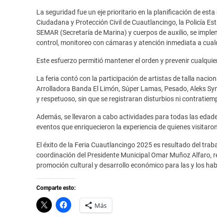
La seguridad fue un eje prioritario en la planificación de est
Ciudadana y Protección Civil de Cuautlancingo, la Policía Es
SEMAR (Secretaría de Marina) y cuerpos de auxilio, se imple
control, monitoreo con cámaras y atención inmediata a cualq
Este esfuerzo permitió mantener el orden y prevenir cualquier
La feria contó con la participación de artistas de talla naci
Arrolladora Banda El Limón, Súper Lamas, Pesado, Aleks Sy
y respetuoso, sin que se registraran disturbios ni contratiem
Además, se llevaron a cabo actividades para todas las edades
eventos que enriquecieron la experiencia de quienes visitaron 
El éxito de la Feria Cuautlancingo 2025 es resultado del trab
coordinación del Presidente Municipal Omar Muñoz Alfaro, r
promoción cultural y desarrollo económico para las y los hab
Comparte esto:
C
H
Más
l
a
i
z