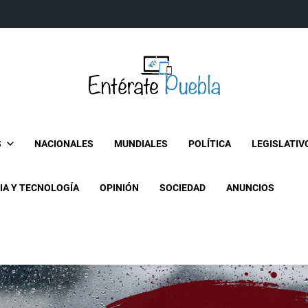
Entérate Puebla
Más que buenas noticias… Un enfoque a la verdader
S
NACIONALES
MUNDIALES
POLÍTICA
LEGISLATIV
IA Y TECNOLOGÍA
OPINIÓN
SOCIEDAD
ANUNCIOS