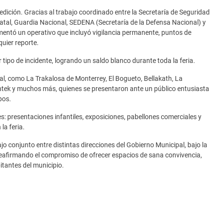
a edición. Gracias al trabajo coordinado entre la Secretaría de Seguridad
tatal, Guardia Nacional, SEDENA (Secretaría de la Defensa Nacional) y
mentó un operativo que incluyó vigilancia permanente, puntos de
uier reporte.
 tipo de incidente, logrando un saldo blanco durante toda la feria.
onal, como La Trakalosa de Monterrey, El Bogueto, Bellakath, La
ntek y muchos más, quienes se presentaron ante un público entusiasta
pos.
: presentaciones infantiles, exposiciones, pabellones comerciales y
la feria.
ajo conjunto entre distintas direcciones del Gobierno Municipal, bajo la
eafirmando el compromiso de ofrecer espacios de sana convivencia,
itantes del municipio.