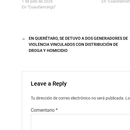
1 de julio de 2026
En "Cuautlancin
v
e
a
n
En "Cuautlancingo"
)
u
n
a
v
e
n
t
a
←
EN QUERÉTARO, SE DETUVO A DOS GENERADORES DE
n
a
VIOLENCIA VINCULADOS CON DISTRIBUCIÓN DE
n
u
DROGA Y HOMICIDIO
e
v
a
)
Leave a Reply
Tu dirección de correo electrónico no será publicada.
Lo
Comentario
*