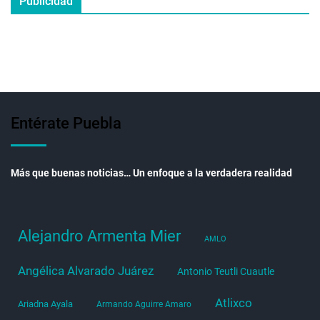
Publicidad
Entérate Puebla
Más que buenas noticias… Un enfoque a la verdadera realidad
Alejandro Armenta Mier
AMLO
Angélica Alvarado Juárez
Antonio Teutli Cuautle
Atlixco
Ariadna Ayala
Armando Aguirre Amaro