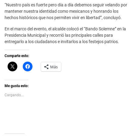
“Nuestro país es fuerte pero día a día debemos seguir velando por
mantener nuestra identidad como mexicanos y honrando los
hechos históricos que nos permiten vivir en libertad”, concluyó.
En el marco del evento, el alcalde colocó el “Bando Solemne” en la
Presidencia Municipal y recorrió las principales calles para
entregarlo a los ciudadanos e invitarlos a los festejos patrios.
Comparte esto:
C
H
Más
l
a
i
z
c
c
k
l
t
i
Me gusta esto:
o
c
s
p
Cargando...
h
a
a
r
r
a
e
c
o
o
n
m
X
p
(
a
S
r
e
t