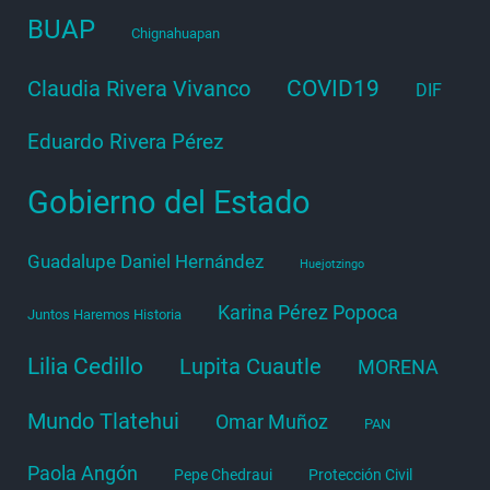
BUAP
Chignahuapan
COVID19
Claudia Rivera Vivanco
DIF
Eduardo Rivera Pérez
Gobierno del Estado
Guadalupe Daniel Hernández
Huejotzingo
Karina Pérez Popoca
Juntos Haremos Historia
Lilia Cedillo
Lupita Cuautle
MORENA
Mundo Tlatehui
Omar Muñoz
PAN
Paola Angón
Pepe Chedraui
Protección Civil