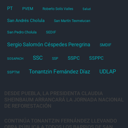
PT
PVEM
Roberto Solís Valles
Salud
San Andrés Cholula
San Martín Texmelucan
San Pedro Cholula
SEDIF
Sergio Salomón Céspedes Peregrina
SMDIF
SSC
SSPC
SSPPC
SSP
SOSAPACH
Tonantzin Fernández Díaz
UDLAP
SSPTM
DESDE PUEBLA, LA PRESIDENTA CLAUDIA
SHEINBAUM ARRANCARÁ LA JORNADA NACIONAL
DE REFORESTACIÓN
CONTINÚA TONANTZIN FERNÁNDEZ LLEVANDO
OBRA PÚBLICA A TODOS LOS BARRIOS DE SAN