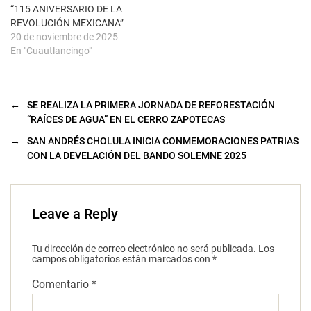
a
“115 ANIVERSARIO DE LA
)
REVOLUCIÓN MEXICANA”
20 de noviembre de 2025
En "Cuautlancingo"
←
SE REALIZA LA PRIMERA JORNADA DE REFORESTACIÓN
“RAÍCES DE AGUA” EN EL CERRO ZAPOTECAS
→
SAN ANDRÉS CHOLULA INICIA CONMEMORACIONES PATRIAS
CON LA DEVELACIÓN DEL BANDO SOLEMNE 2025
Leave a Reply
Tu dirección de correo electrónico no será publicada.
Los
campos obligatorios están marcados con
*
Comentario
*