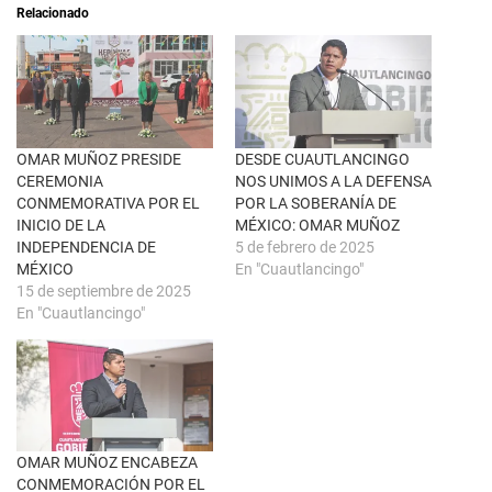
a
i
Relacionado
b
r
r
e
e
n
e
F
n
a
u
c
n
e
a
b
v
o
e
o
n
k
OMAR MUÑOZ PRESIDE
DESDE CUAUTLANCINGO
t
(
CEREMONIA
NOS UNIMOS A LA DEFENSA
a
S
n
e
CONMEMORATIVA POR EL
POR LA SOBERANÍA DE
a
a
INICIO DE LA
MÉXICO: OMAR MUÑOZ
n
b
u
r
INDEPENDENCIA DE
5 de febrero de 2025
e
e
MÉXICO
En "Cuautlancingo"
v
e
a
n
15 de septiembre de 2025
)
u
En "Cuautlancingo"
n
a
v
e
n
t
a
n
a
n
u
OMAR MUÑOZ ENCABEZA
e
CONMEMORACIÓN POR EL
v