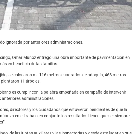
sido ignorada por anteriores administraciones.
cingo, Omar Muñoz entregó una obra importante de pavimentación en
más en beneficio de las familias.
Ejido, se colocaron mil 116 metros cuadrados de adoquín, 463 metros
 plantaron 11 árboles.
 gobierno es cumplir con la palabra empeñada en campaña de intervenir
 anteriores administraciones.
ores, directores y los ciudadanos que estuvieron pendientes de que la
fianza en el trabajo en conjunto los resultados tienen que ser siempre
es”.
ngo, de las juntas auxiliares y las inspectorías y desde este lugar en que