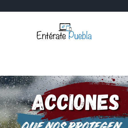
Entérate Puebla
Más que buenas noticias… Un enfoque a la verdader
S
NACIONALES
MUNDIALES
POLÍTICA
LEGISLATIV
IA Y TECNOLOGÍA
OPINIÓN
SOCIEDAD
ANUNCIOS