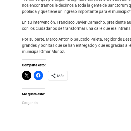
nos encontramos le decimos a toda la gente de Sanctorum qu
poblada y que tiene un ingreso importante para el municipio”
En su intervención, Francisco Javier Camacho, presidente au
con los ciudadanos de transformar una calle que era intransi
Por su parte, Marco Antonio Saucedo Paleta, regidor de Desa
grandes y bonitas que se han entregado y que es gracias al 
municipal Omar Muñoz.
Comparte esto:
C
H
Más
l
a
i
z
c
c
k
l
t
i
Me gusta esto:
o
c
s
p
Cargando...
h
a
a
r
r
a
e
c
o
o
n
m
X
p