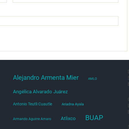
Alejandro Armenta Mier
AMLO
Angélica Alvarado Juárez
Antonio Teutli Cuautle
Ariadna Ayala
BUAP
Atlixco
Armando Aguirre Amaro