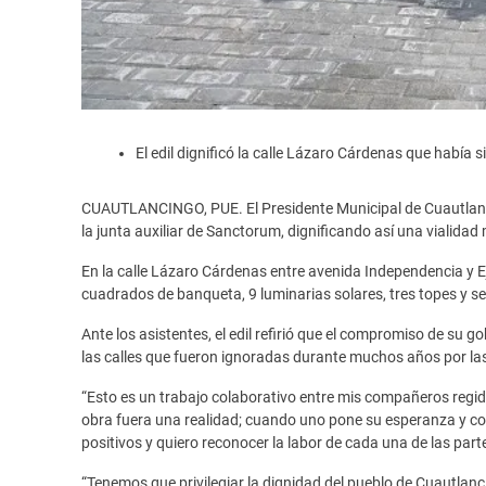
El edil dignificó la calle Lázaro Cárdenas que había 
CUAUTLANCINGO, PUE. El Presidente Municipal de Cuautlan
la junta auxiliar de Sanctorum, dignificando así una vialidad 
En la calle Lázaro Cárdenas entre avenida Independencia y 
cuadrados de banqueta, 9 luminarias solares, tres topes y se
Ante los asistentes, el edil refirió que el compromiso de su
las calles que fueron ignoradas durante muchos años por las
“Esto es un trabajo colaborativo entre mis compañeros regid
obra fuera una realidad; cuando uno pone su esperanza y con
positivos y quiero reconocer la labor de cada una de las part
“Tenemos que privilegiar la dignidad del pueblo de Cuautlanci