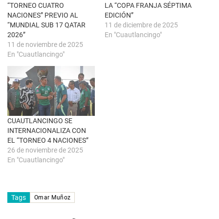
t
(
“TORNEO CUATRO
LA “COPA FRANJA SÉPTIMA
a
S
n
e
NACIONES” PREVIO AL
EDICIÓN”
a
a
“MUNDIAL SUB 17 QATAR
11 de diciembre de 2025
n
b
u
r
2026”
En "Cuautlancingo"
e
e
11 de noviembre de 2025
v
e
a
n
En "Cuautlancingo"
)
u
n
a
v
e
n
t
a
n
a
CUAUTLANCINGO SE
n
u
INTERNACIONALIZA CON
e
EL “TORNEO 4 NACIONES”
v
a
26 de noviembre de 2025
)
En "Cuautlancingo"
Tags
Omar Muñoz