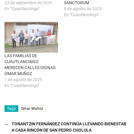
a
a
23 de septiembre de 2025
SANCTORUM
n
b
u
r
En "Cuautlancingo"
8 de agosto de 2025
e
e
En "Cuautlancingo"
v
e
a
n
)
u
n
a
v
e
n
t
a
n
LAS FAMILIAS DE
a
CUAUTLANCINGO
n
u
MERECEN CALLES DIGNAS:
e
OMAR MUÑOZ
v
a
1 de agosto de 2025
)
En "Cuautlancingo"
Tags
Omar Muñoz
←
TONANTZIN FERNÁNDEZ CONTINÚA LLEVANDO BIENESTAR
A CADA RINCÓN DE SAN PEDRO CHOLULA