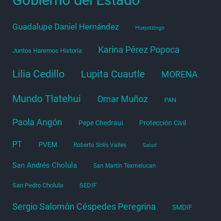
Guadalupe Daniel Hernández
Huejotzingo
Karina Pérez Popoca
Juntos Haremos Historia
Lilia Cedillo
Lupita Cuautle
MORENA
Mundo Tlatehui
Omar Muñoz
PAN
Paola Angón
Pepe Chedraui
Protección Civil
PT
PVEM
Roberto Solís Valles
Salud
San Andrés Cholula
San Martín Texmelucan
San Pedro Cholula
SEDIF
Sergio Salomón Céspedes Peregrina
SMDIF