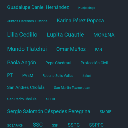
Guadalupe Daniel Hernández
Huejotzingo
Karina Pérez Popoca
Juntos Haremos Historia
Lilia Cedillo
Lupita Cuautle
MORENA
Mundo Tlatehui
Omar Muñoz
PAN
Paola Angón
Pepe Chedraui
Protección Civil
PT
PVEM
Roberto Solís Valles
Salud
San Andrés Cholula
San Martín Texmelucan
San Pedro Cholula
SEDIF
Sergio Salomón Céspedes Peregrina
SMDIF
SSC
SSPC
SSPPC
SSP
SOSAPACH