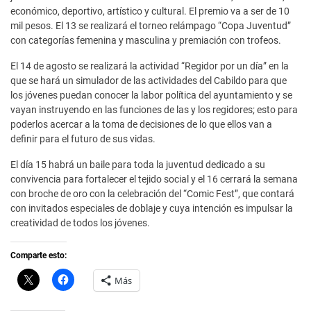
económico, deportivo, artístico y cultural. El premio va a ser de 10
mil pesos. El 13 se realizará el torneo relámpago “Copa Juventud”
con categorías femenina y masculina y premiación con trofeos.
El 14 de agosto se realizará la actividad “Regidor por un día” en la
que se hará un simulador de las actividades del Cabildo para que
los jóvenes puedan conocer la labor política del ayuntamiento y se
vayan instruyendo en las funciones de las y los regidores; esto para
poderlos acercar a la toma de decisiones de lo que ellos van a
definir para el futuro de sus vidas.
El día 15 habrá un baile para toda la juventud dedicado a su
convivencia para fortalecer el tejido social y el 16 cerrará la semana
con broche de oro con la celebración del “Comic Fest”, que contará
con invitados especiales de doblaje y cuya intención es impulsar la
creatividad de todos los jóvenes.
Comparte esto:
C
H
Más
l
a
i
z
c
c