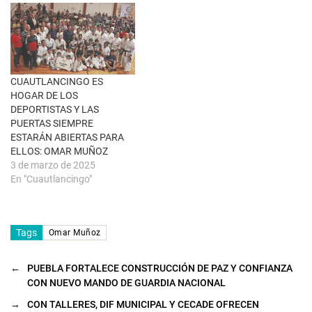
)
u
n
a
v
e
n
t
a
n
CUAUTLANCINGO ES
a
HOGAR DE LOS
n
u
DEPORTISTAS Y LAS
e
PUERTAS SIEMPRE
v
a
ESTARÁN ABIERTAS PARA
)
ELLOS: OMAR MUÑOZ
3 de marzo de 2025
En "Cuautlancingo"
Tags
Omar Muñoz
←
PUEBLA FORTALECE CONSTRUCCIÓN DE PAZ Y CONFIANZA
CON NUEVO MANDO DE GUARDIA NACIONAL
→
CON TALLERES, DIF MUNICIPAL Y CECADE OFRECEN