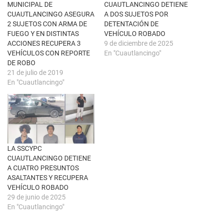
t
(
MUNICIPAL DE
CUAUTLANCINGO DETIENE
a
S
n
e
CUAUTLANCINGO ASEGURA
A DOS SUJETOS POR
a
a
2 SUJETOS CON ARMA DE
DETENTACIÓN DE
n
b
u
r
FUEGO Y EN DISTINTAS
VEHÍCULO ROBADO
e
e
ACCIONES RECUPERA 3
9 de diciembre de 2025
v
e
a
n
VEHÍCULOS CON REPORTE
En "Cuautlancingo"
)
u
DE ROBO
n
a
21 de julio de 2019
v
En "Cuautlancingo"
e
n
t
a
n
a
n
u
e
v
a
LA SSCYPC
)
CUAUTLANCINGO DETIENE
A CUATRO PRESUNTOS
ASALTANTES Y RECUPERA
VEHÍCULO ROBADO
29 de junio de 2025
En "Cuautlancingo"