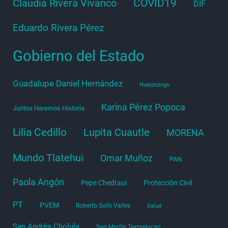
COVID19
Claudia Rivera Vivanco
DIF
Eduardo Rivera Pérez
Gobierno del Estado
Guadalupe Daniel Hernández
Huejotzingo
Karina Pérez Popoca
Juntos Haremos Historia
Lilia Cedillo
Lupita Cuautle
MORENA
Mundo Tlatehui
Omar Muñoz
PAN
Paola Angón
Pepe Chedraui
Protección Civil
PT
PVEM
Roberto Solís Valles
Salud
San Andrés Cholula
San Martín Texmelucan