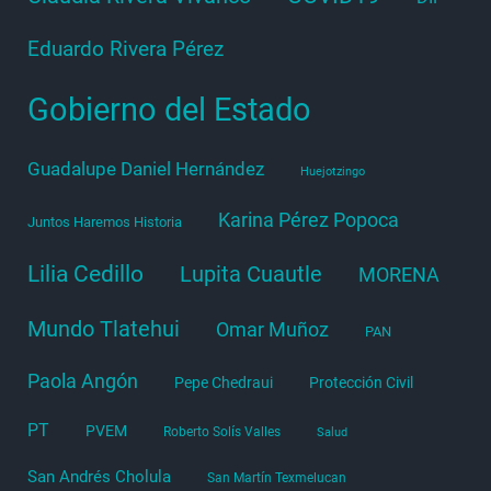
Eduardo Rivera Pérez
Gobierno del Estado
Guadalupe Daniel Hernández
Huejotzingo
Karina Pérez Popoca
Juntos Haremos Historia
Lilia Cedillo
Lupita Cuautle
MORENA
Mundo Tlatehui
Omar Muñoz
PAN
Paola Angón
Pepe Chedraui
Protección Civil
PT
PVEM
Roberto Solís Valles
Salud
San Andrés Cholula
San Martín Texmelucan