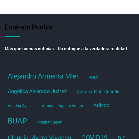
Entérate Puebla
Más que buenas noticias… Un enfoque a la verdadera realidad
Alejandro Armenta Mier
AMLO
Angélica Alvarado Juárez
Antonio Teutli Cuautle
Atlixco
Ariadna Ayala
Armando Aguirre Amaro
BUAP
Chignahuapan
COVID19
Claudia Rivera Vivanco
DIF