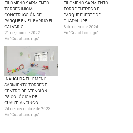
n
k
FILOMENO SARMIENTO
FILOMENO SARMIENTO
t
(
TORRES INICIA
TORRE ENTREGÓ EL
a
S
n
e
CONSTRUCCIÓN DEL
PARQUE FUERTE DE
a
a
PARQUE EN EL BARRIO EL
GUADALUPE
n
b
u
r
CALVARIO
8 de enero de 2024
e
e
21 de junio de 2022
En "Cuautlancingo"
v
e
a
n
En "Cuautlancingo"
)
u
n
a
v
e
n
t
a
n
a
INAUGURA FILOMENO
n
u
SARMIENTO TORRES EL
e
CENTRO DE ATENCIÓN
v
a
PSICOLÓGICA DE
)
CUAUTLANCINGO
24 de noviembre de 2023
En "Cuautlancingo"