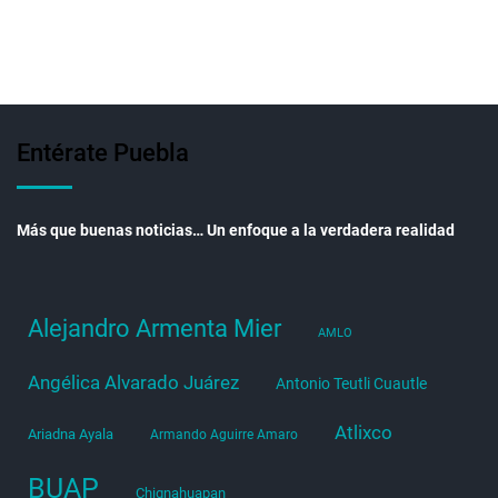
Entérate Puebla
Más que buenas noticias… Un enfoque a la verdadera realidad
Alejandro Armenta Mier
AMLO
Angélica Alvarado Juárez
Antonio Teutli Cuautle
Atlixco
Ariadna Ayala
Armando Aguirre Amaro
BUAP
Chignahuapan