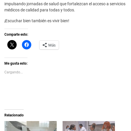
impulsando jornadas de salud que fortalezcan el acceso a servicios
médicos de calidad para todas y todos.
¡Escuchar bien también es vivir bien!
Comparte esto:
C
H
Más
l
a
i
z
c
c
k
l
t
i
Me gusta esto:
o
c
s
p
Cargando...
h
a
a
r
r
a
e
c
o
o
n
m
X
p
(
a
S
r
e
t
a
i
Relacionado
b
r
r
e
e
n
e
F