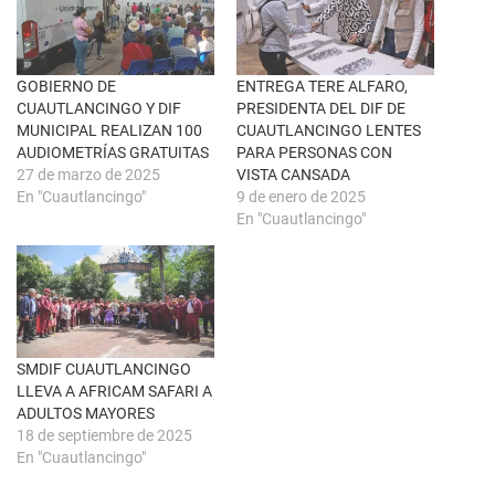
n
a
u
c
n
e
a
b
v
o
e
o
n
k
GOBIERNO DE
ENTREGA TERE ALFARO,
t
(
CUAUTLANCINGO Y DIF
PRESIDENTA DEL DIF DE
a
S
n
e
MUNICIPAL REALIZAN 100
CUAUTLANCINGO LENTES
a
a
AUDIOMETRÍAS GRATUITAS
PARA PERSONAS CON
n
b
u
r
27 de marzo de 2025
VISTA CANSADA
e
e
En "Cuautlancingo"
9 de enero de 2025
v
e
a
n
En "Cuautlancingo"
)
u
n
a
v
e
n
t
a
n
a
SMDIF CUAUTLANCINGO
n
u
LLEVA A AFRICAM SAFARI A
e
ADULTOS MAYORES
v
a
18 de septiembre de 2025
)
En "Cuautlancingo"