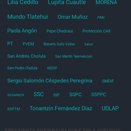
Lilia Cedillo
Lupita Cuautle
MORENA
Mundo Tlatehui
Omar Muñoz
PAN
Paola Angón
Pepe Chedraui
Protección Civil
PT
PVEM
Roberto Solís Valles
Salud
San Andrés Cholula
San Martín Texmelucan
San Pedro Cholula
SEDIF
Sergio Salomón Céspedes Peregrina
SMDIF
SSC
SSPC
SSPPC
SSP
SOSAPACH
Tonantzin Fernández Díaz
UDLAP
SSPTM
PRESIDENTA SHEINBAUM PONE FIN A ADEUDOS