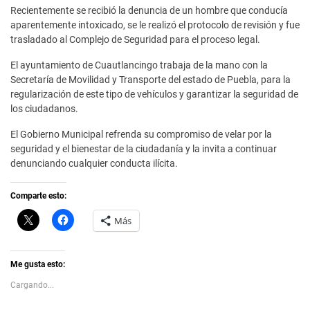
Recientemente se recibió la denuncia de un hombre que conducía
aparentemente intoxicado, se le realizó el protocolo de revisión y fue
trasladado al Complejo de Seguridad para el proceso legal.
El ayuntamiento de Cuautlancingo trabaja de la mano con la
Secretaría de Movilidad y Transporte del estado de Puebla, para la
regularización de este tipo de vehículos y garantizar la seguridad de
los ciudadanos.
El Gobierno Municipal refrenda su compromiso de velar por la
seguridad y el bienestar de la ciudadanía y la invita a continuar
denunciando cualquier conducta ilícita.
Comparte esto:
C
H
Más
l
a
i
z
c
c
k
l
t
i
Me gusta esto:
o
c
s
p
Cargando...
h
a
a
r
r
a