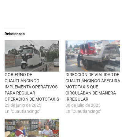
e
c
o
o
n
m
X
p
(
a
S
r
e
t
a
i
Relacionado
b
r
r
e
e
n
e
F
n
a
u
c
n
e
a
b
v
o
e
o
n
k
GOBIERNO DE
DIRECCIÓN DE VIALIDAD DE
t
(
CUAUTLANCINGO
CUAUTLANCINGO ASEGURA
a
S
n
e
IMPLEMENTA OPERATIVOS
MOTOTAXIS QUE
a
a
PARA REGULAR
CIRCULABAN DE MANERA
n
b
u
r
OPERACIÓN DE MOTOTAXIS
IRREGULAR
e
e
23 de junio de 2025
30 de julio de 2025
v
e
a
n
En "Cuautlancingo"
En "Cuautlancingo"
)
u
n
a
v
e
n