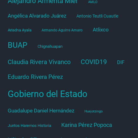
Alejandro Armenta Mier
AMLO
Angélica Alvarado Juárez
Antonio Teutli Cuautle
Atlixco
Ariadna Ayala
Armando Aguirre Amaro
BUAP
Chignahuapan
COVID19
Claudia Rivera Vivanco
DIF
Eduardo Rivera Pérez
Gobierno del Estado
Guadalupe Daniel Hernández
Huejotzingo
Karina Pérez Popoca
Juntos Haremos Historia