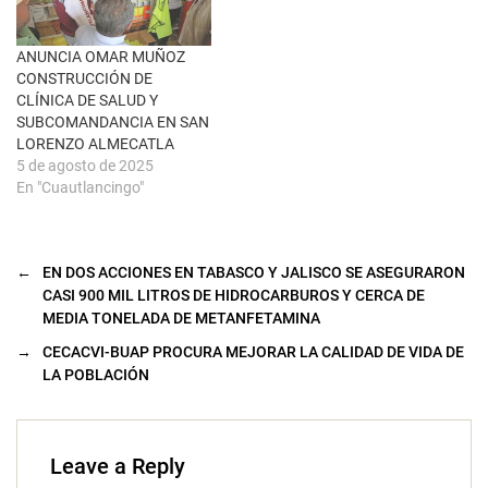
t
a
n
a
ANUNCIA OMAR MUÑOZ
n
u
CONSTRUCCIÓN DE
e
CLÍNICA DE SALUD Y
v
a
SUBCOMANDANCIA EN SAN
)
LORENZO ALMECATLA
5 de agosto de 2025
En "Cuautlancingo"
←
EN DOS ACCIONES EN TABASCO Y JALISCO SE ASEGURARON
CASI 900 MIL LITROS DE HIDROCARBUROS Y CERCA DE
MEDIA TONELADA DE METANFETAMINA
→
CECACVI-BUAP PROCURA MEJORAR LA CALIDAD DE VIDA DE
LA POBLACIÓN
Leave a Reply