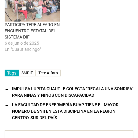
e
n
t
a
n
a
PARTICIPA TERE ALFARO EN
n
u
ENCUENTRO ESTATAL DEL
e
SISTEMA DIF
v
a
6 de junio de 2025
)
En "Cuautlancingo"
Tags
SMDIF
Tere Alfaro
←
IMPULSA LUPITA CUAUTLE COLECTA “REGALA UNA SONRISA”
PARA NIÑAS Y NIÑOS CON DISCAPACIDAD
→
LA FACULTAD DE ENFERMERÍA BUAP TIENE EL MAYOR
NÚMERO DE SNII EN ESTA DISCIPLINA EN LA REGIÓN
CENTRO-SUR DEL PAÍS