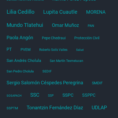
Lilia Cedillo
Lupita Cuautle
MORENA
Mundo Tlatehui
Omar Muñoz
PAN
Paola Angón
Pepe Chedraui
Protección Civil
PT
PVEM
Roberto Solís Valles
Salud
San Andrés Cholula
San Martín Texmelucan
San Pedro Cholula
SEDIF
Sergio Salomón Céspedes Peregrina
SMDIF
SSC
SSPC
SSPPC
SSP
SOSAPACH
Tonantzin Fernández Díaz
UDLAP
SSPTM