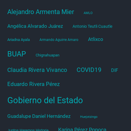
Alejandro Armenta Mier
AMLO
Angélica Alvarado Juárez
Antonio Teutli Cuautle
Atlixco
Ariadna Ayala
Armando Aguirre Amaro
BUAP
Chignahuapan
COVID19
Claudia Rivera Vivanco
DIF
Eduardo Rivera Pérez
Gobierno del Estado
Guadalupe Daniel Hernández
Huejotzingo
Karina Pérez Popoca
Juntos Haremos Historia