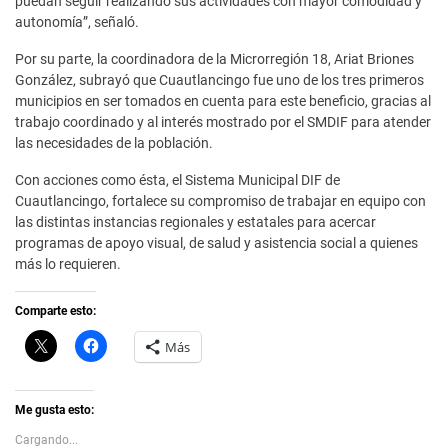
puedan seguir realizando sus actividades con mayor comodidad y
autonomía”, señaló.
Por su parte, la coordinadora de la Microrregión 18, Ariat Briones
González, subrayó que Cuautlancingo fue uno de los tres primeros
municipios en ser tomados en cuenta para este beneficio, gracias al
trabajo coordinado y al interés mostrado por el SMDIF para atender
las necesidades de la población.
Con acciones como ésta, el Sistema Municipal DIF de
Cuautlancingo, fortalece su compromiso de trabajar en equipo con
las distintas instancias regionales y estatales para acercar
programas de apoyo visual, de salud y asistencia social a quienes
más lo requieren.
Comparte esto:
C
H
Más
l
a
i
z
c
c
k
l
t
i
Me gusta esto:
o
c
s
p
Cargando...
h
a