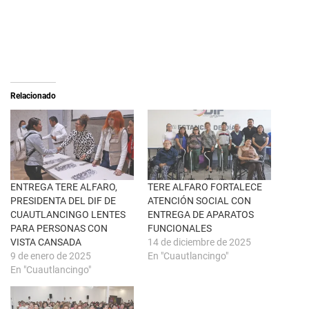
a
r
r
a
e
c
o
o
n
m
X
p
(
a
S
r
e
t
a
i
Relacionado
b
r
r
e
e
n
e
F
n
a
u
c
n
e
a
b
v
o
e
o
n
k
ENTREGA TERE ALFARO,
TERE ALFARO FORTALECE
t
(
PRESIDENTA DEL DIF DE
ATENCIÓN SOCIAL CON
a
S
n
e
CUAUTLANCINGO LENTES
ENTREGA DE APARATOS
a
a
PARA PERSONAS CON
FUNCIONALES
n
b
u
r
VISTA CANSADA
14 de diciembre de 2025
e
e
9 de enero de 2025
En "Cuautlancingo"
v
e
a
n
En "Cuautlancingo"
)
u
n
a
v